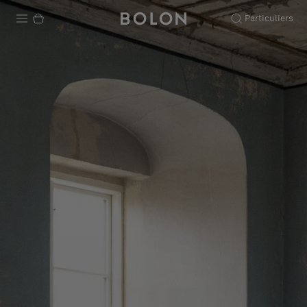
Particuliers
Produits
Projets
Durabilité
Installation
Entretien
Nos collaborations
Stories
FAQ