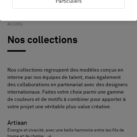
Particuliers
Tous les produits
Rolls
Dalles
Rouleaux acoustiques
ACCUEIL
Nos collections
Nos collections regroupent des modèles conçus en
interne par nos équipes de talent, mais également
des collaborations en partenariat avec des designers
internationaux. Faites votre choix parmi une gamme
de couleurs et de motifs à combiner pour apporter à
Artisan
Énergie et vivacité, avec une belle harmonie entre les fils de
trame et de chaîne