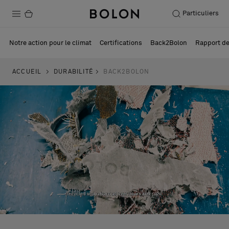
Particuliers
Produits
Notre action pour le climat
Certifications
Back2Bolon
Rapport de
Projets
ACCUEIL
DURABILITÉ
BACK2BOLON
Durabilité
Installation
Entretien
Nos collaborations
Stories
FAQ