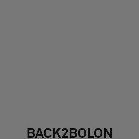
À propos de nous
Contact
Pattern Tile Tool
Image & Material Bank
Choisir une langue
BACK2BOLON