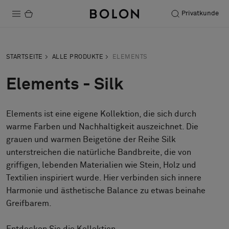
Privatkunde
Produkte
STARTSEITE
ALLE PRODUKTE
ELEMENTS
Projekte
Elements - Silk
Nachhaltigkeit
Elements ist eine eigene Kollektion, die sich durch
Installation
warme Farben und Nachhaltigkeit auszeichnet. Die
Instandhaltung
grauen und warmen Beigetöne der Reihe Silk
unterstreichen die natürliche Bandbreite, die von
Bolon at Habitare 2025 –
griffigen, lebenden Materialien wie Stein, Holz und
Textilien inspiriert wurde. Hier verbinden sich innere
Endless Creativity
Harmonie und ästhetische Balance zu etwas beinahe
Greifbarem.
Designerkollaborationen