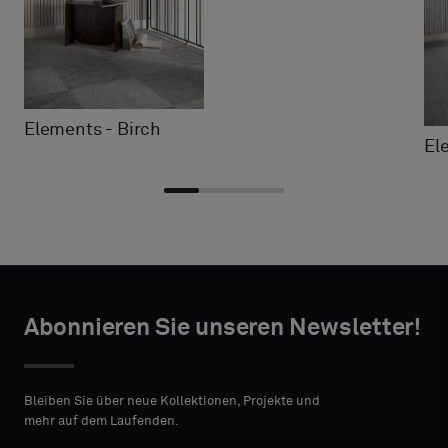
Elements - Birch
El
Typ
Typ
TAKTANGABEN
TAKTANGABEN
auswählen
auswählen
Abonnieren Sie unseren Newsletter!
VORNAME
VORNAME
Bitte
Bitte
wählen
wählen
Bleiben Sie über neue Kollektionen, Projekte und
Sie
Sie
mehr auf dem Laufenden.
aus,
aus,