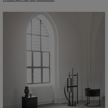
Entdecken Sie die Kollektion
Stories
FAQ
Über uns
Kontakt
Pattern Tile Tool
Image & Material Bank
Land auswählen