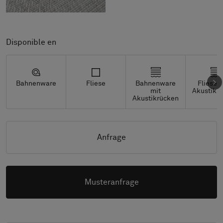
Disponible en
Bahnenware
Fliese
Bahnenware
Fliesen
mit
Akustikr
Akustikrücken
Anfrage
Musteranfrage