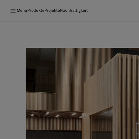
Menu
Produkte
Projekte
Nachhaltigkeit
Produkte
Projekte
Nachhaltigkeit
Installation
Instandhaltung
Bolon at Habitare 2025 –
Endless Creativity