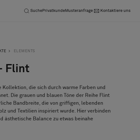
Suche
Privatkunde
Musteranfrage
Kontaktiere uns
KTE
ELEMENTS
 Flint
e Kollektion, die sich durch warme Farben und
net. Die grauen und blauen Töne der Reihe Flint
liche Bandbreite, die von griffigen, lebenden
olz und Textilien inspiriert wurde. Hier verbinden
nd ästhetische Balance zu etwas beinahe