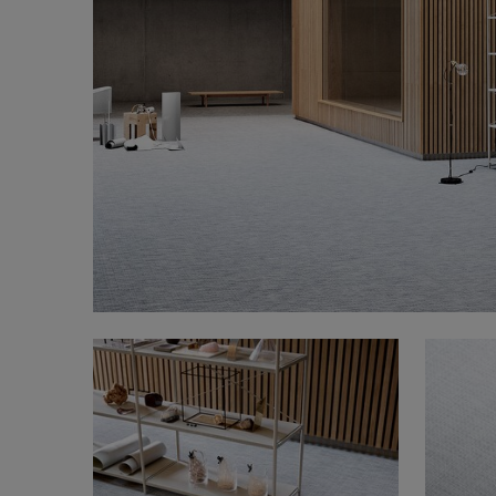
Designerkollaborationen
Stories
FAQ
Über uns
Kontakt
Pattern Tile Tool
Image & Material Bank
Land auswählen