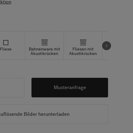
ktion
Fliese
Bahnenware mit
Fliesen mit
Studio Tiles
Akustikrücken
Akustikrücken
Musteranfrage
uflösende Bilder herunterladen