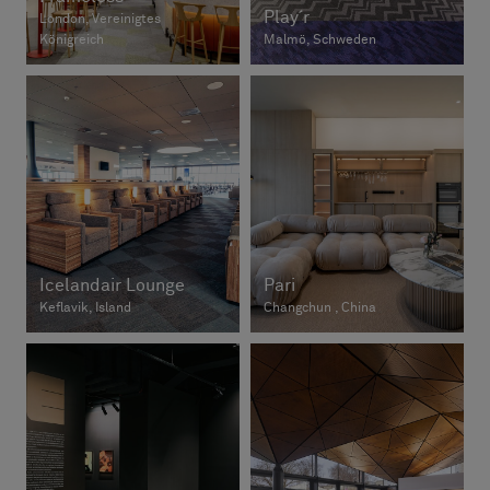
Play´r
London, Vereinigtes
Königreich
Malmö, Schweden
Icelandair Lounge
Pari
Keflavik, Island
Changchun , China