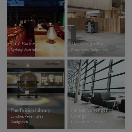
Café Sydney
The Design Bar
Sydney, Australien
Stockholm, Schweden
Finnair Schengen
The British Library
Lounge
London, Vereinigtes
Königreich
Helsingfors, Finnland