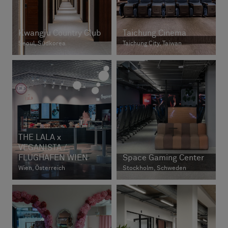
Kwangju Country Club
Taichung Cinema
Seoul, Südkorea
Taichung City, Taiwan
THE LALA x
VEGANISTA /
FLUGHAFEN WIEN
Space Gaming Center
Wien, Österreich
Stockholm, Schweden