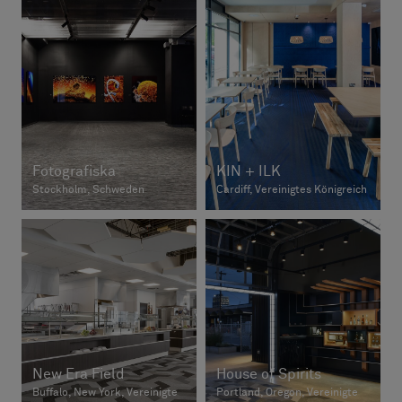
Fotografiska
KIN + ILK
Stockholm, Schweden
Cardiff, Vereinigtes Königreich
New Era Field
House of Spirits
Buffalo, New York, Vereinigte
Portland, Oregon, Vereinigte