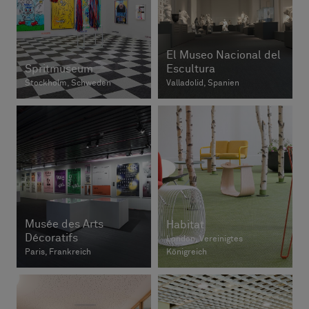
El Museo Nacional del
Spritmuseum
Escultura
Stockholm, Schweden
Valladolid, Spanien
Musée des Arts
Habitat
Décoratifs
London, Vereinigtes
Paris, Frankreich
Königreich