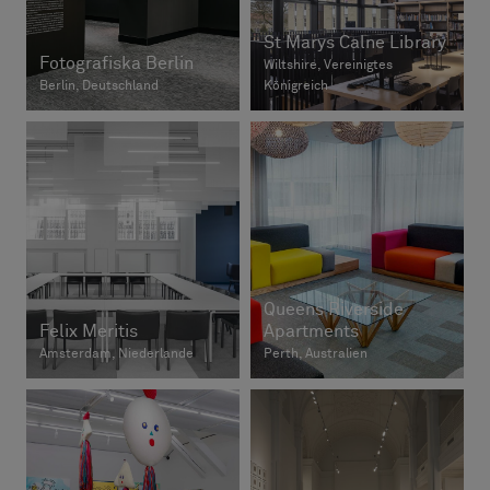
St Marys Calne Library
Fotografiska Berlin
Wiltshire, Vereinigtes
Berlin, Deutschland
Königreich
Queens Riverside
Felix Meritis
Apartments
Amsterdam, Niederlande
Perth, Australien