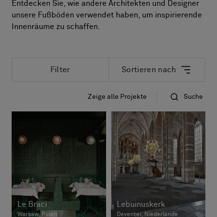
Entdecken Sie, wie andere Architekten und Designer
Stories
unsere Fußböden verwendet haben, um inspirierende
FAQ
Innenräume zu schaffen.
Über uns
Kontakt
Pattern Tile Tool
Filter
Sortieren nach
Image & Material Bank
Land auswählen
Zeige alle Projekte
Suche
Das neuste zuerst
Name
Le Braci
Lebuinuskerk
Warsaw, Polen
Deventer, Niederlande