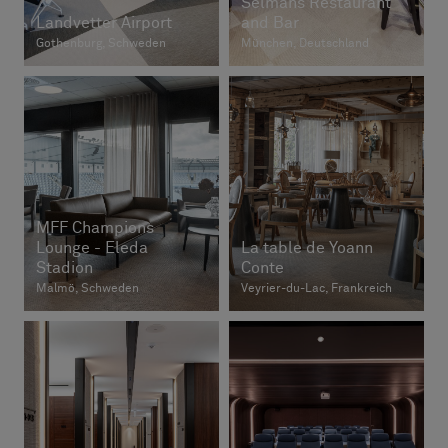
Selmans Restaurant
Landvetter Airport
and Bar
Gothenburg, Schweden
München, Deutschland
MFF Champions
Lounge - Eleda
La table de Yoann
Stadion
Conte
Malmö, Schweden
Veyrier-du-Lac, Frankreich