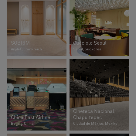
SOBRIM
Cucciolo Seoul
Anglet, Frankreich
Seoul, Südkorea
Cineteca Nacional
China East Airline
Chapultepec
Beijing, China
Ciudad de México, Mexiko