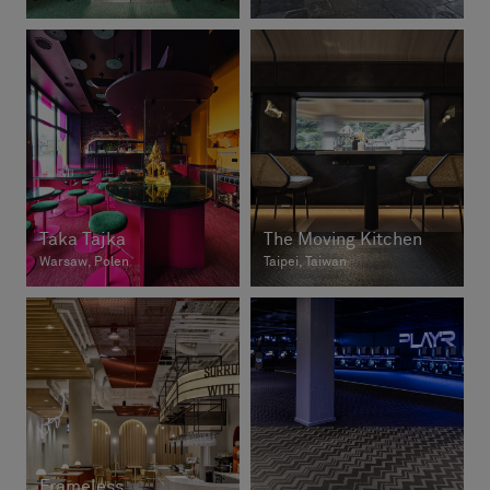
Taka Tajka
The Moving Kitchen
Warsaw, Polen
Taipei, Taiwan
Frameless