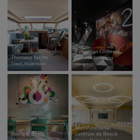
Everyman Clitheroe
Thomasz Yachts
Clitheroe, Vereinigtes
Sneek, Niederlande
Königreich
Multifunctional
Beets & Roots
centrum de Beeck