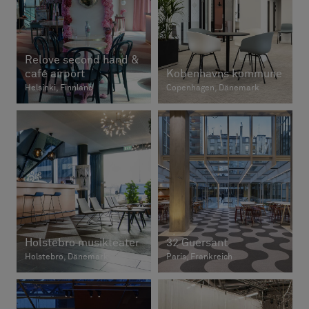
Relove second hand &
café airport
Kobenhavns kommune
Helsinki, Finnland
Copenhagen, Dänemark
Holstebro musikteater
32 Guersant
Holstebro, Dänemark
Paris, Frankreich