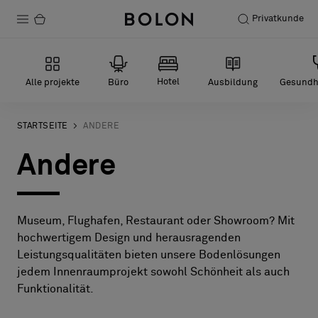
Privatkunde
Produkte
Hotel
Alle projekte
Büro
Ausbildung
Gesundh
Projekte
Nachhaltigkeit
STARTSEITE
ANDERE
Andere
Installation
Instandhaltung
Museum, Flughafen, Restaurant oder Showroom? Mit
Bolon at Habitare 2025 –
hochwertigem Design und herausragenden
Endless Creativity
Leistungsqualitäten bieten unsere Bodenlösungen
jedem Innenraumprojekt sowohl Schönheit als auch
Funktionalität.
Designerkollaborationen