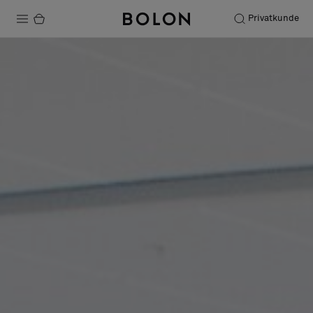
Privatkunde
Produkte
Projekte
Nachhaltigkeit
Installation
Instandhaltung
Bolon at Habitare 2025 –
Endless Creativity
Designerkollaborationen