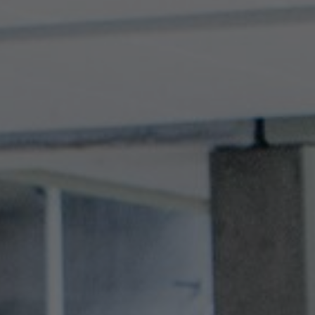
Stories
FAQ
Über uns
Kontakt
Pattern Tile Tool
Image & Material Bank
Land auswählen