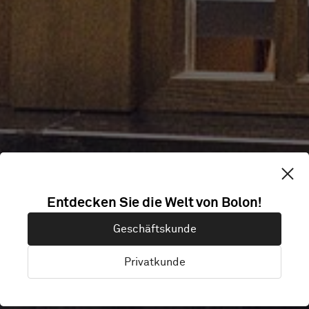
RADISSON BLU
Entdecken Sie die Welt von Bolon!
Geschäftskunde
AMSTERDAM
Privatkunde
Amsterdam, Niederlande