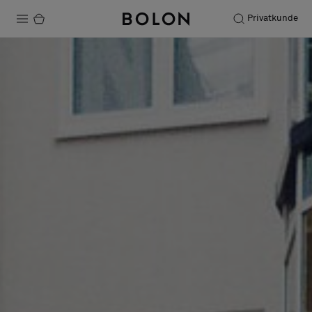
Privatkunde
Produkte
Projekte
Nachhaltigkeit
Installation
Instandhaltung
Bolon at Habitare 2025 –
Endless Creativity
Designerkollaborationen