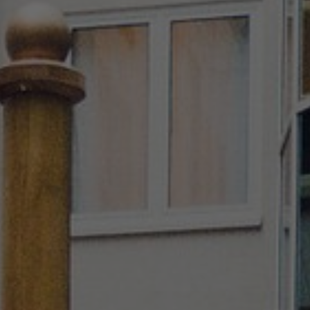
Stories
FAQ
Über uns
Kontakt
Pattern Tile Tool
Image & Material Bank
Land auswählen