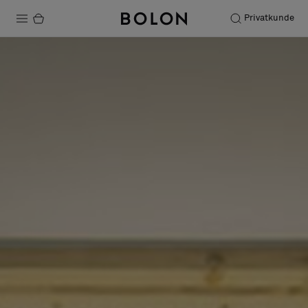
Privatkunde
Produkte
Projekte
Nachhaltigkeit
Installation
Instandhaltung
Bolon at Habitare 2025 –
Endless Creativity
Designerkollaborationen