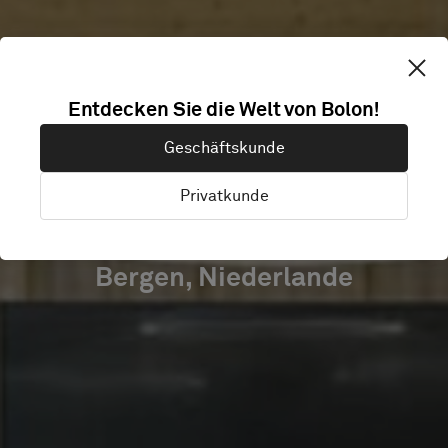
MULTIFUNCTIO
Entdecken Sie die Welt von Bolon!
CENTRUM DE
Geschäftskunde
BEECK
Privatkunde
Bergen, Niederlande