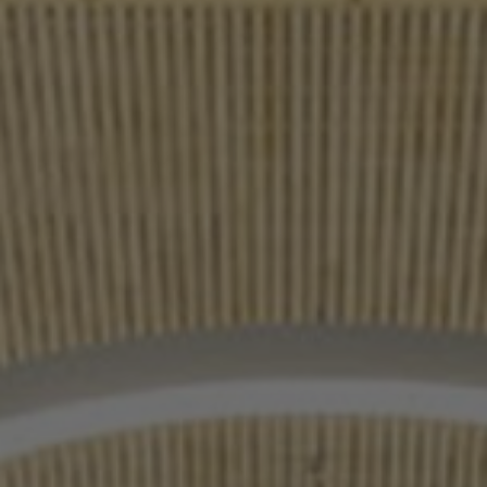
Stories
FAQ
Über uns
Kontakt
Pattern Tile Tool
Image & Material Bank
Land auswählen