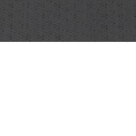
OBJEKT:
EUROSTAR UK TERMINAL
AMSTERDAM
ORT:
AMSTERDAM, NIEDERLANDE
FOTOS:
MARC GOODWIN