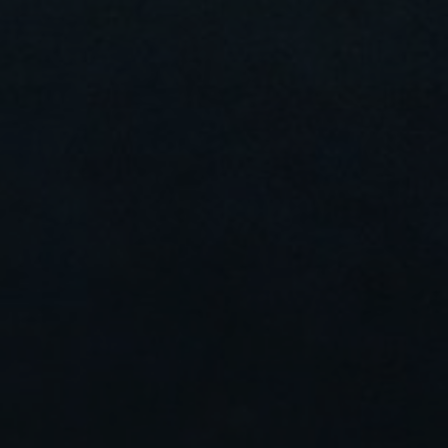
Stories
FAQ
Über uns
Kontakt
Pattern Tile Tool
Image & Material Bank
Land auswählen