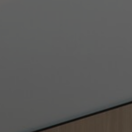
Über uns
Kontakt
Pattern Tile Tool
Image & Material Bank
Land auswählen