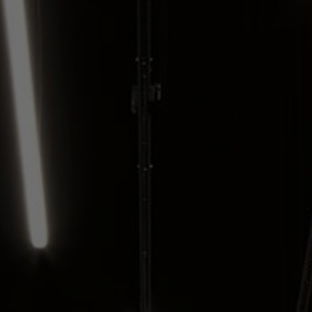
Om oss
Kontakta oss
Pattern Tile Tool
Image & Material Bank
Välj land