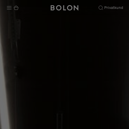
Privatkund
Produkter
Projekt
Hållbarhet
Installation
Underhåll
Designsamarbeten
Stories
FAQ