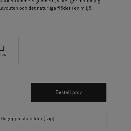
stärker rummets geometri, vilket gör det möjligt
ayouten och det naturliga flödet i en miljö.
iles
Beställ prov
Högupplösta bilder (.zip)