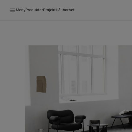
Meny
Produkter
Projekt
Hållbarhet
Produkter
Projekt
Hållbarhet
Installation
Underhåll
Designsamarbeten
Stories