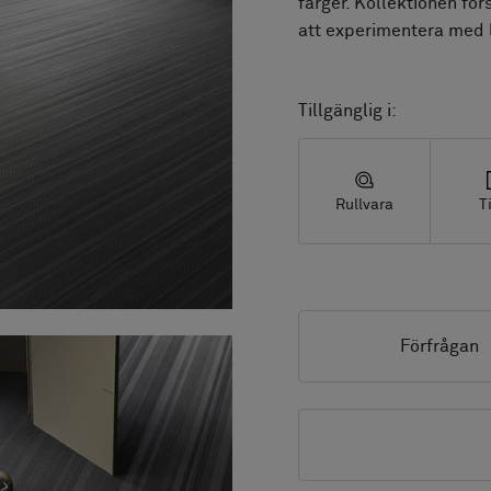
färger. Kollektionen för
att experimentera med l
Tillgänglig i:
Rullvara
T
Förfrågan