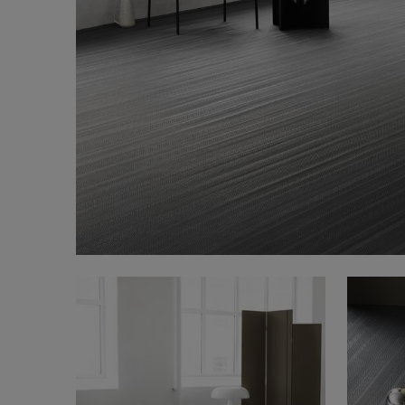
FAQ
Om oss
Kontakta oss
Pattern Tile Tool
Image & Material Bank
Välj land