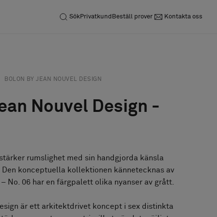
Sök
Privatkund
Beställ prover
Kontakta oss
BOLON BY JEAN NOUVEL DESIGN
ean Nouvel Design -
rstärker rumslighet med sin handgjorda känsla
k. Den konceptuella kollektionen kännetecknas av
– No. 06 har en färgpalett olika nyanser av grått.
ign är ett arkitektdrivet koncept i sex distinkta