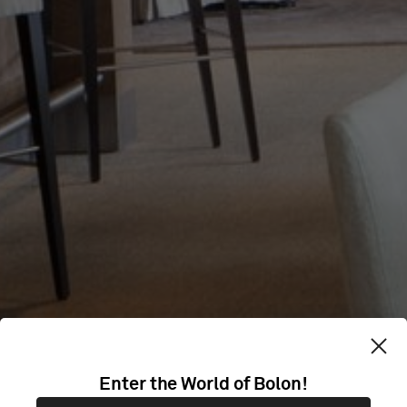
TOREKOV
Enter the World of Bolon!