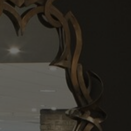
Om oss
Kontakta oss
Pattern Tile Tool
Image & Material Bank
Välj land