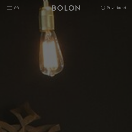
Privatkund
Produkter
Projekt
Hållbarhet
Installation
Underhåll
Designsamarbeten
Stories
FAQ