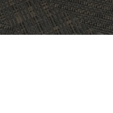
PROJEKT:
RADISSON BLU NYDALEN OSLO
PLATS:
OSLO, NORGE
STORLEK:
860 M2
ARKITEKT:
MILLA BOUTIQUE