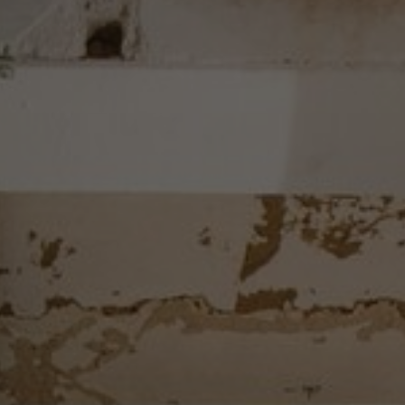
Om oss
Kontakta oss
Pattern Tile Tool
Image & Material Bank
Välj land