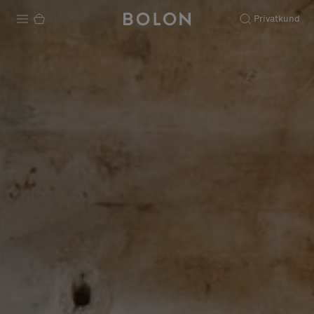
Privatkund
Produkter
Projekt
Hållbarhet
Installation
Underhåll
Designsamarbeten
Stories
FAQ