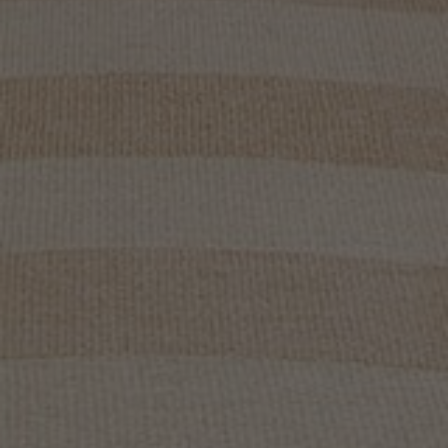
Om oss
Kontakta oss
Pattern Tile Tool
Image & Material Bank
Välj land