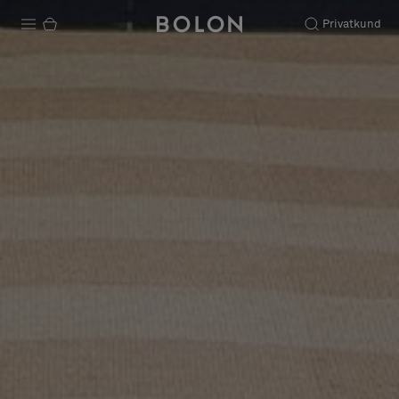
Privatkund
Produkter
Projekt
Hållbarhet
Installation
Underhåll
Designsamarbeten
Stories
FAQ