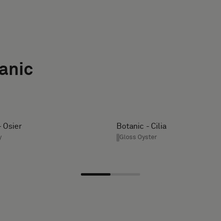
anic
- Osier
Botanic - Cilia
y
Gloss Oyster