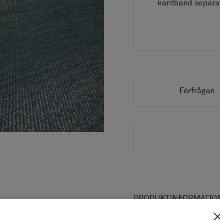
kantband separa
Förfrågan
PRODUKTINFORMATION