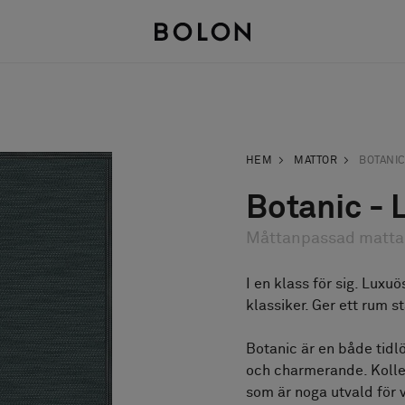
HEM
MATTOR
BOTANI
Botanic - 
Måttanpassad matta
I en klass för sig. Luxu
klassiker. Ger ett rum s
Botanic är en både tid
och charmerande. Kolle
som är noga utvald för 