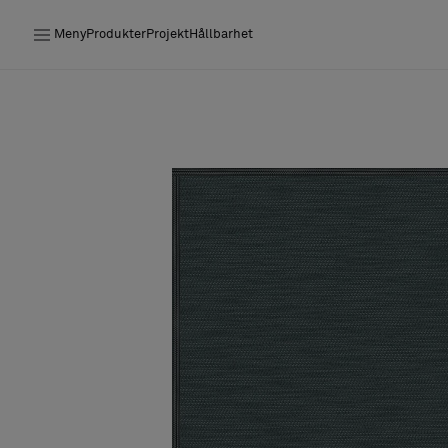
Meny
Produkter
Projekt
Hållbarhet
Produkter
Projekt
Hållbarhet
Installation
Underhåll
Designsamarbeten
Stories