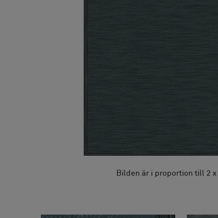
FAQ
Om oss
Kontakta oss
Pattern Tile Tool
Image & Material Bank
Välj land
Bilden är i proportion till 2 