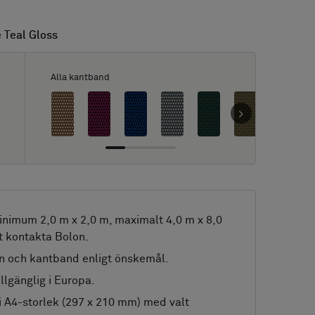
e Teal Gloss
e Teal Gloss
Alla kantband
nimum 2,0 m x 2,0 m, maximalt 4,0 m x 8,0
t kontakta Bolon.
n och kantband enligt önskemål.
llgänglig i Europa.
i A4-storlek (297 x 210 mm) med valt