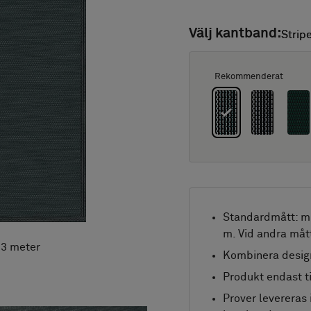
Välj kantband:
Strip
Strip
Rekommenderat
Standardmått: mi
m. Vid andra måt
x 3 meter
Kombinera desig
Produkt endast ti
Prover levereras 