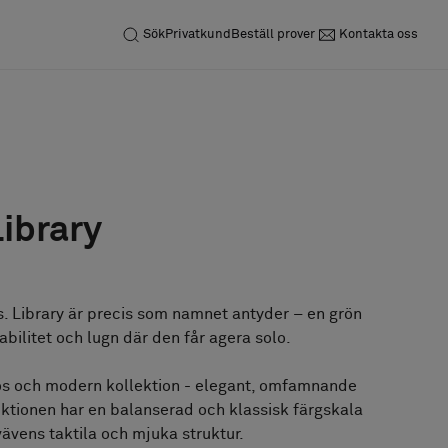
Sök
Privatkund
Beställ prover
Kontakta oss
Förfrågan
Beställ prov
C
Library
ös. Library är precis som namnet antyder – en grön
tabilitet och lugn där den får agera solo.
lös och modern kollektion - elegant, omfamnande
ktionen har en balanserad och klassisk färgskala
vävens taktila och mjuka struktur.