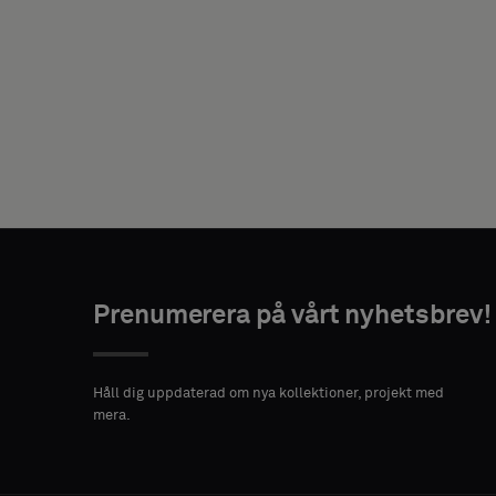
DIN
ROLL
ADRESS
POSTNUMMER
STAD
Prenumerera på vårt nyhetsbrev!
Håll dig uppdaterad om nya kollektioner, projekt med
LAND
mera.