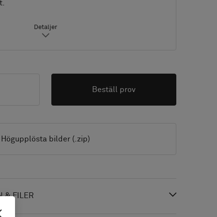
t.
Detaljer
Beställ prov
Högupplösta bilder (.zip)
 & FILER