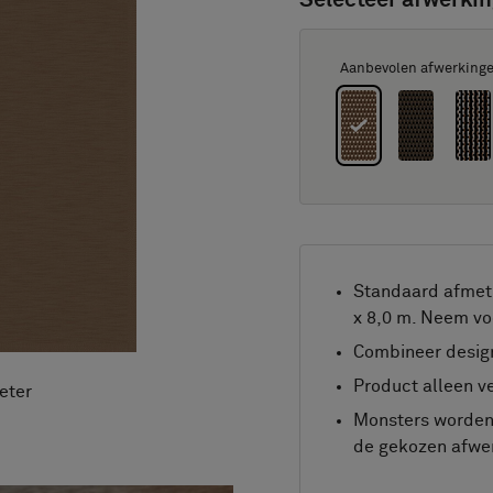
Selecteer afwerkin
Aanbevolen afwerking
Standaard afmeti
x 8,0 m. Neem vo
Combineer design
Product alleen ve
eter
Monsters worden 
de gekozen afwer