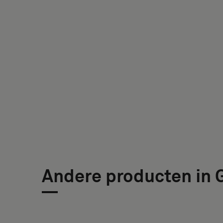
TYPE
GROOTTE
BREEDTE
HEIGHT
Selecteer
(CM)
(CM)
of
je
een
* Enter the
monster
desired
met
width and
een
height in
akoestische
centimeters.
rug
of
een
CONTACT
standaard
Andere producten in 
DETAILS
monster
VOORNAAM
ACHTERNAAM
wilt