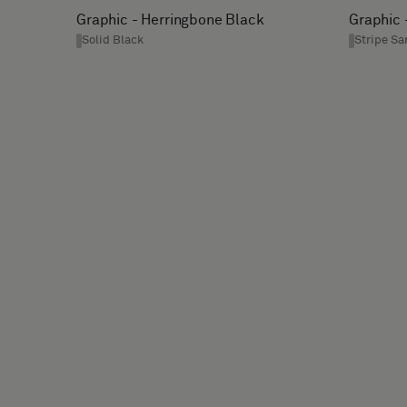
Graphic - Herringbone Black
Graphic 
E-
TELEFOON
Standaard
Solid Black
Stripe Sa
MAIL
Akoestisch
NAAM
BEDRIJF
JE
FUNCTIE