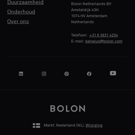
Duurzaamheid
Bolon Netherlands BV
Amsteldijk 43H
Onderhoud
1074 HV Amsterdam
NAAM
Over ons
Netherlands
BEDRIJF
Telefoon:
+31 6 3831 4254
E-mail:
benelux@bolon.com
JE FUNCTIE
ADRES
Markt: Nederland (
NL
).
Wijziging