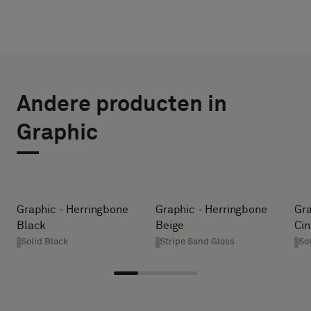
KIES
SELECTEER
TYPE
GROOTTE
Andere producten in
BREEDTE (CM)
Selecteer
Graphic
of
je
een
HEIGHT (CM)
monster
met
Graphic - Herringbone
Graphic - Herringbone
Gra
een
Black
Beige
Ci
* Enter the
akoestische
Solid Black
Stripe Sand Gloss
So
desired
rug
width and
of
height in
een
centimeters.