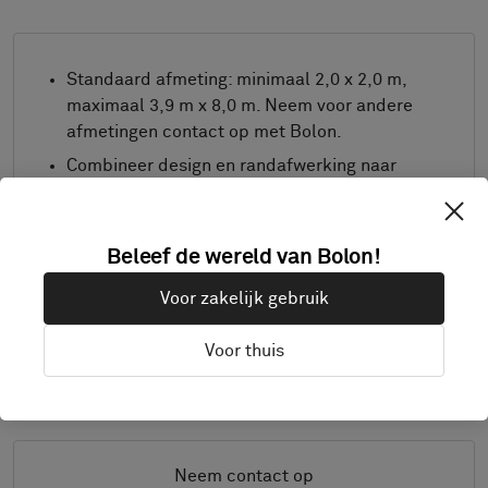
Standaard afmeting: minimaal 2,0 x 2,0 m,
maximaal 3,9 m x 8,0 m. Neem voor andere
afmetingen contact op met Bolon.
Combineer design en randafwerking naar
wens.
Product alleen verkrijgbaar in Europa.
Beleef de wereld van Bolon!
Monsters worden geleverd op A4-grootte (297
x 210 mm) met de gekozen afwerking
Voor zakelijk gebruik
separaat.
Voor thuis
Details
Neem contact op