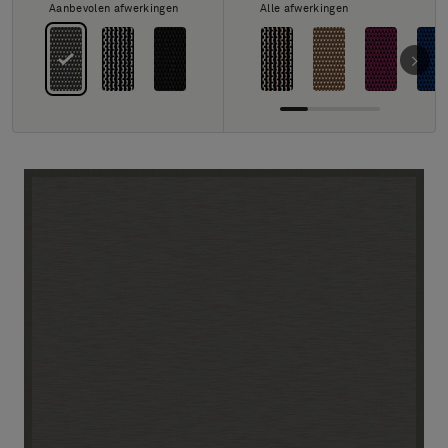
FAQ
Aanbevolen afwerkingen
Alle afwerkingen
Contact
Image & Material Bank
Pattern Tile Tool
Selecteer land