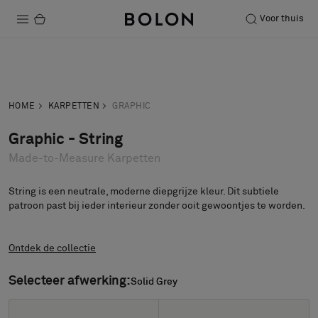
Voor thuis
Producten
Neem contact
Vraag een
Projecten
op
staal aan
HOME
KARPETTEN
GRAPHIC
Duurzaamheid
Graphic - String
Made-to-Measure Karpetten
Installatie
Onderhoud
String is een neutrale, moderne diepgrijze kleur. Dit subtiele
patroon past bij ieder interieur zonder ooit gewoontjes te worden.
Ontdek de collectie
Samenwerkingen met Designers
Stories
Selecteer afwerking:
Solid Grey
Solid Grey
Over ons