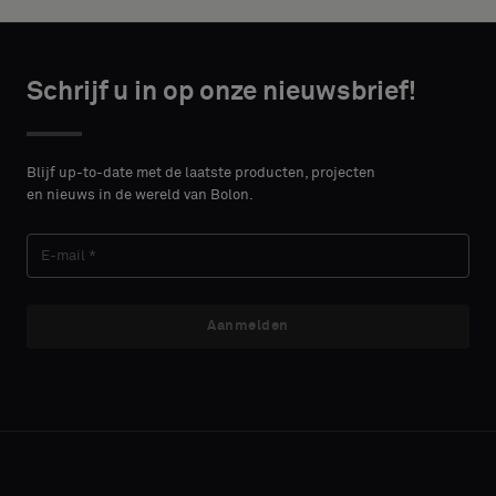
standaard
monster
wilt
CONTACT
Schrijf u in op onze nieuwsbrief!
DETAILS
VOORNAAM
Standaard
Blijf up-to-date met de laatste producten, projecten
en nieuws in de wereld van Bolon.
ACHTERNAAM
Akoestisch
Aanmelden
E-MAIL
TELEFOON