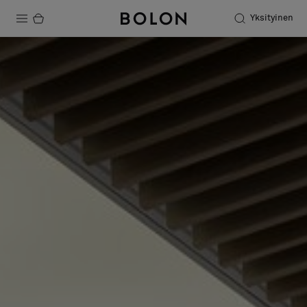
Yksityinen
Tuotteet
Projektit
Kestävä kehitys
Asennus
Puhdistus
Yhteistyötä suunnittelijoiden kanssa
Stories
FAQ