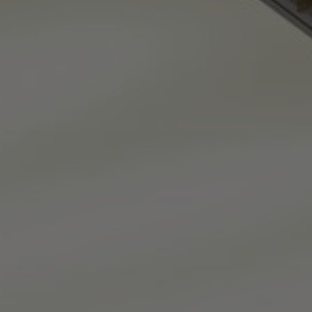
Tietoa meistä
Yhteystiedot
Pattern Tile Tool
Valitse maa