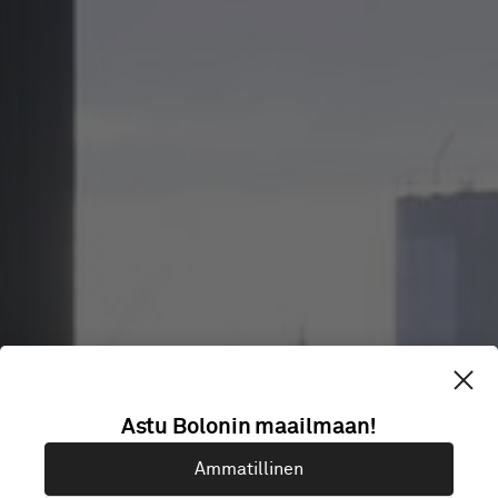
PARADA Y
Astu Bolonin maailmaan!
COTELO
Ammatillinen