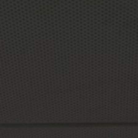
Tietoa meistä
Yhteystiedot
Pattern Tile Tool
Valitse maa