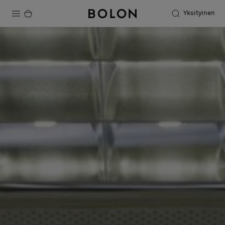
Yksityinen
Tuotteet
Projektit
Kestävä kehitys
Asennus
Puhdistus
Yhteistyötä suunnittelijoiden kanssa
Stories
FAQ