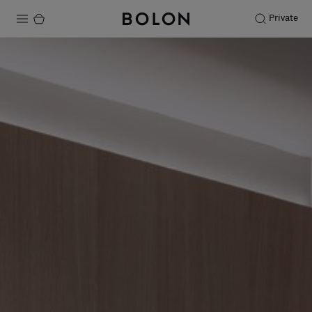
Private
Productos
Projects
Sostenibilidad
Instalación
Mantenimiento
Colaboraciones con diseñadores
Historias
FAQ