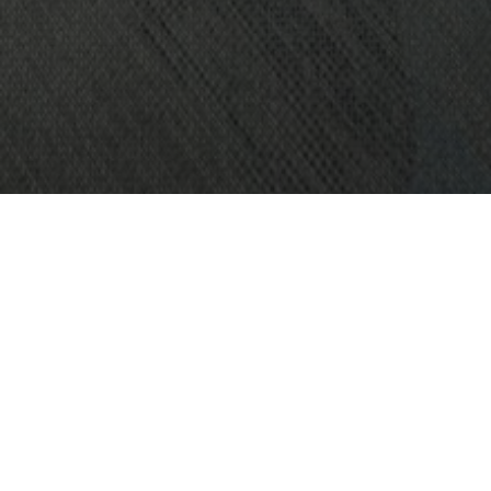
PROYECTO:
EOS WELLNESS SPA
UBICACIÓN:
KUALA LUMPUR, MALASIA
TAMAÑO:
90 M2