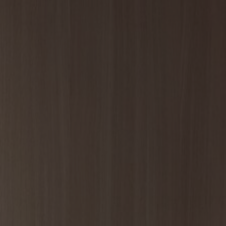
Sobre nosotros
Contáctanos
Pattern Tile Tool
Image & Material Bank
Idioma