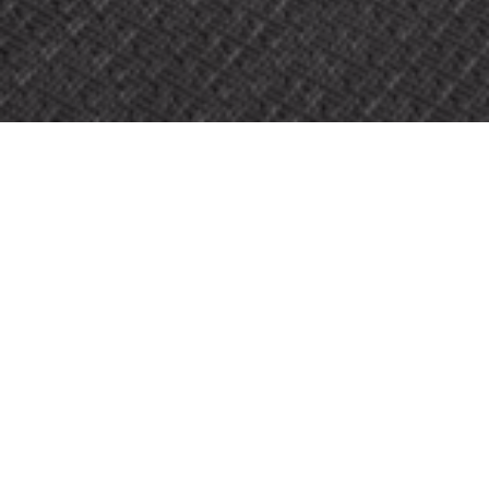
PROYECTO:
CITYBOX DANMARKSPLASS
UBICACIÓN:
BERGEN, NORUEGA
TAMAÑO:
1700 M2
ARQUITECTO:
CITYBOX INTERIOR ARCHITECTS