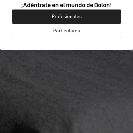
CITYBOX
¡Adéntrate en el mundo de Bolon!
Profesionales
DANMARKSPLA
Particulares
Bergen, Noruega