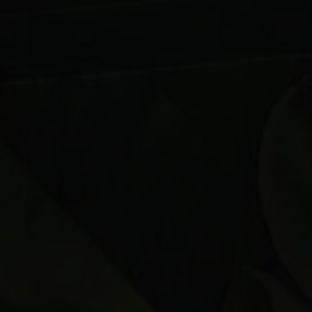
Sobre nosotros
Contáctanos
Pattern Tile Tool
Image & Material Bank
Idioma