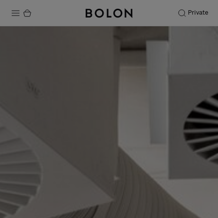
Private
Productos
Projects
Sostenibilidad
Instalación
Mantenimiento
Colaboraciones con diseñadores
Historias
FAQ