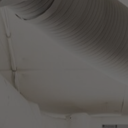
Sobre nosotros
Contáctanos
Pattern Tile Tool
Image & Material Bank
Idioma