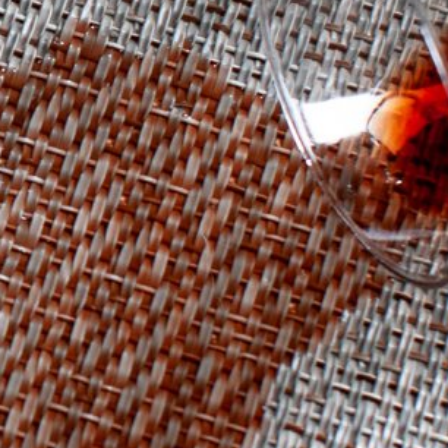
¿Quién eres?
Los diferentes usuarios tienen diferentes
necesidades. Permítenos ayudarte con la mejor
orientación posible.
Arquitectos
Eres un arquitecto o diseñador que está
interesado en la limpieza.