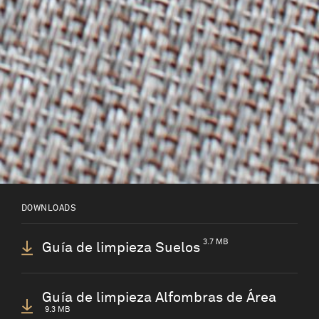
Profesionales de limpieza
Eres profesional de limpieza que necesita
consejos e instrucciones.
DOWNLOADS
Conoce más
3.7 MB
Guía de limpieza Suelos
Guía de limpieza Alfombras de Área
9.3 MB
¡Adéntrate en el mundo de Bolon!