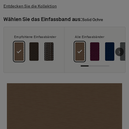
Über uns
Entdecken Sie die Kollektion
Kontakt
Pattern Tile Tool
Wählen Sie das Einfassband aus:
Solid Ochre
Solid Ochre
Image & Material Bank
Land auswählen
Empfohlene Einfassbänder
Alle Einfassbänder