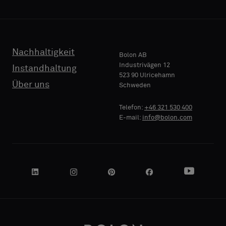
TELEFON
Nachhaltigkeit
Bolon AB
Industrivägen 12
Instandhaltung
523 90 Ulricehamn
NAME
Über uns
Schweden
FIRMA
Telefon:
+46 321 530 400
E-mail:
info@bolon.com
IHRE
ROLLE