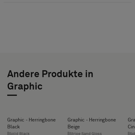
TYP
WÄHLE
AUSWÄHLEN
DIE
Andere Produkte in
BREITE (CM)
GRÖSSE
Bitte
Graphic
wählen
AUS
Sie
aus,
HEIGHT (CM)
ob
Sie
Graphic - Herringbone
Graphic - Herringbone
Gra
ein
Black
Beige
Ci
* Enter the
Muster
Solid Black
Stripe Sand Gloss
So