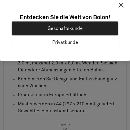
Entdecken Sie die Welt von Bolon!
Geschäftskunde
Privatkunde
Standardabmessungen: mindestens 2,0 m x
2,0 m, maximal 2,0 m x 8,0 m. Wenden Sie sich
für andere Abmessungen bitte an Bolon.
Kombinieren Sie Design und Einfassband ganz
nach Wunsch.
Produkt nur in Europa erhältlich.
Muster werden in A4 (297 x 210 mm) geliefert.
Gewähltes Einfassband separat.
Details