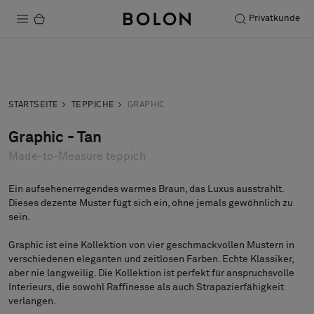
Privatkunde
Produkte
Anfrage
Musteranfrage
Projekte
STARTSEITE
TEPPICHE
GRAPHIC
Nachhaltigkeit
Graphic - Tan
Made-to-Measure teppich
Installation
Instandhaltung
Ein aufsehenerregendes warmes Braun, das Luxus ausstrahlt.
Dieses dezente Muster fügt sich ein, ohne jemals gewöhnlich zu
sein.
Graphic ist eine Kollektion von vier geschmackvollen Mustern in
Designerkollaborationen
verschiedenen eleganten und zeitlosen Farben. Echte Klassiker,
Stories
aber nie langweilig. Die Kollektion ist perfekt für anspruchsvolle
Interieurs, die sowohl Raffinesse als auch Strapazierfähigkeit
FAQ
verlangen.