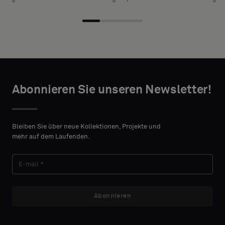
desired
mit
width and
Akustikrücken
height in
oder
centimeters.
ein
Standardmuster
wünschen
TAKTANGABEN
Abonnieren Sie unseren Newsletter!
VORNAME
Standard
Bleiben Sie über neue Kollektionen, Projekte und
mehr auf dem Laufenden.
NACHNAME
Akustik
Abonnieren
E-MAIL