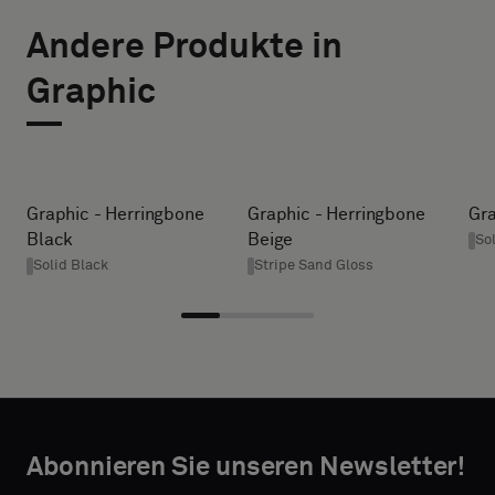
AUSWÄHLEN
DIE
Andere Produkte in
BREITE (CM)
GRÖSSE
Bitte
Graphic
wählen
AUS
Sie
aus,
HEIGHT (CM)
ob
Sie
Graphic - Herringbone
Graphic - Herringbone
Gra
ein
Black
Beige
So
* Enter the
Muster
Solid Black
Stripe Sand Gloss
desired
mit
width and
Akustikrücken
height in
oder
centimeters.
ein
Standardmuster
wünschen
TAKTANGABEN
Abonnieren Sie unseren Newsletter!
VORNAME