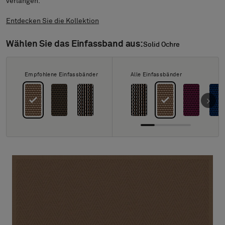
Über uns
verlangen.
Kontakt
Entdecken Sie die Kollektion
Pattern Tile Tool
Image & Material Bank
Wählen Sie das Einfassband aus:
Solid Ochre
Solid Ochre
Land auswählen
Empfohlene Einfassbänder
Alle Einfassbänder