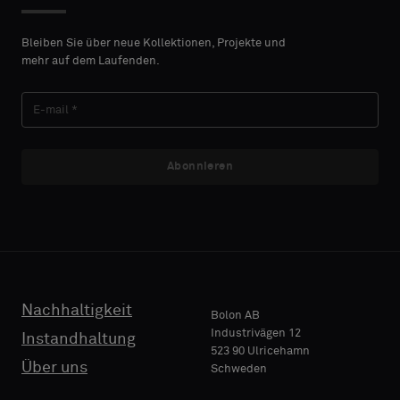
Standard
Bleiben Sie über neue Kollektionen, Projekte und
mehr auf dem Laufenden.
NACHNAME
Akustik
Abonnieren
E-MAIL
TELEFON
Nachhaltigkeit
Bolon AB
Industrivägen 12
Instandhaltung
523 90 Ulricehamn
NAME
Über uns
Schweden
FIRMA