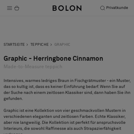
Privatkunde
Produkte
Anfrage
Musteranfrage
Projekte
STARTSEITE
TEPPICHE
GRAPHIC
Nachhaltigkeit
Graphic - Herringbone Cinnamon
Made-to-Measure teppich
Installation
Instandhaltung
Intensives, warmes ledriges Braun in Fischgrätmuster - ein Muster,
das so kultig ist, dass es keiner Einführung bedarf. Wenn Sie auf
der Suche nach einem zeitlosen Klassiker sind, dann haben Sie ihn
gefunden.
Designerkollaborationen
Graphic ist eine Kollektion von vier geschmackvollen Mustern in
Stories
verschiedenen eleganten und zeitlosen Farben. Echte Klassiker,
aber nie langweilig. Die Kollektion ist perfekt für anspruchsvolle
FAQ
Interieurs, die sowohl Raffinesse als auch Strapazierfähigkeit