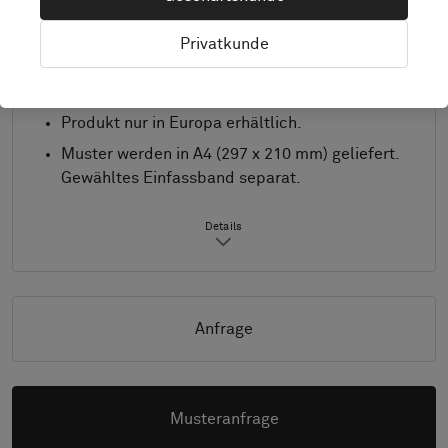
m, maximal 3,9 m x 8,0 m. Wenden Sie sich für
andere Abmessungen bitte an Bolon.
Privatkunde
Kombinieren Sie Design und Einfassband ganz
nach Wunsch.
Produkt nur in Europa erhältlich.
Muster werden in A4 (297 x 210 mm) geliefert.
Gewähltes Einfassband separat.
Details
Anfrage
Musteranfrage