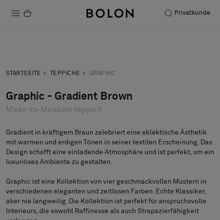
Privatkunde
Produkte
Anfrage
Musteranfrage
Projekte
STARTSEITE
TEPPICHE
GRAPHIC
Nachhaltigkeit
Graphic - Gradient Brown
Made-to-Measure teppich
Installation
Instandhaltung
Gradient in kräftigem Braun zelebriert eine eklektische Ästhetik
mit warmen und erdigen Tönen in seiner textilen Erscheinung. Das
Design schafft eine einladende Atmosphäre und ist perfekt, um ein
luxuriöses Ambiente zu gestalten.
Designerkollaborationen
Graphic ist eine Kollektion von vier geschmackvollen Mustern in
Stories
verschiedenen eleganten und zeitlosen Farben. Echte Klassiker,
aber nie langweilig. Die Kollektion ist perfekt für anspruchsvolle
FAQ
Interieurs, die sowohl Raffinesse als auch Strapazierfähigkeit