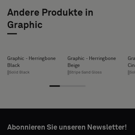
AUSWÄHLEN
DIE
Andere Produkte in
BREITE (CM)
GRÖSSE
Bitte
Graphic
wählen
AUS
Sie
aus,
HEIGHT (CM)
ob
Sie
Graphic - Herringbone
Graphic - Herringbone
Gra
ein
Black
Beige
Ci
* Enter the
Muster
Solid Black
Stripe Sand Gloss
So
desired
mit
width and
Akustikrücken
height in
oder
centimeters.
ein
Standardmuster
wünschen
TAKTANGABEN
Abonnieren Sie unseren Newsletter!
VORNAME