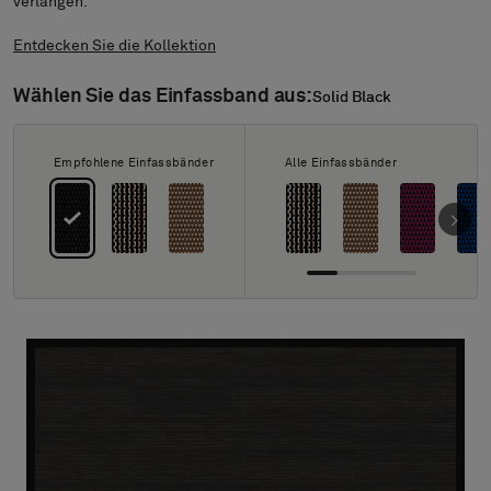
Über uns
verlangen.
Kontakt
Entdecken Sie die Kollektion
Pattern Tile Tool
Image & Material Bank
Wählen Sie das Einfassband aus:
Solid Black
Solid Black
Land auswählen
Empfohlene Einfassbänder
Alle Einfassbänder