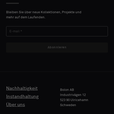
Standard
Bleiben Sie über neue Kollektionen, Projekte und
mehr auf dem Laufenden.
NACHNAME
Akustik
Abonnieren
E-MAIL
TELEFON
Nachhaltigkeit
Bolon AB
Industrivägen 12
Instandhaltung
523 90 Ulricehamn
NAME
Über uns
Schweden
FIRMA