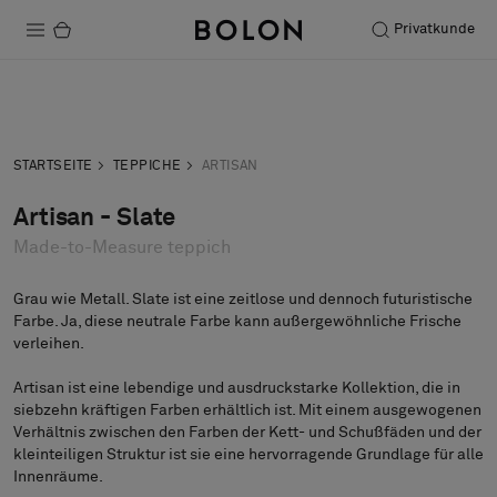
Privatkunde
Produkte
Anfrage
Musteranfrage
Projekte
STARTSEITE
TEPPICHE
ARTISAN
Nachhaltigkeit
Artisan - Slate
Made-to-Measure teppich
Installation
Instandhaltung
Grau wie Metall. Slate ist eine zeitlose und dennoch futuristische
Farbe. Ja, diese neutrale Farbe kann außergewöhnliche Frische
verleihen.
Artisan ist eine lebendige und ausdruckstarke Kollektion, die in
Designerkollaborationen
siebzehn kräftigen Farben erhältlich ist. Mit einem ausgewogenen
Stories
Verhältnis zwischen den Farben der Kett- und Schußfäden und der
kleinteiligen Struktur ist sie eine hervorragende Grundlage für alle
FAQ
Innenräume.