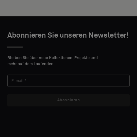
Akustikrücken
height in
oder
centimeters.
ein
Standardmuster
wünschen
TAKTANGABEN
Abonnieren Sie unseren Newsletter!
VORNAME
Standard
Bleiben Sie über neue Kollektionen, Projekte und
mehr auf dem Laufenden.
NACHNAME
Akustik
Abonnieren
E-MAIL