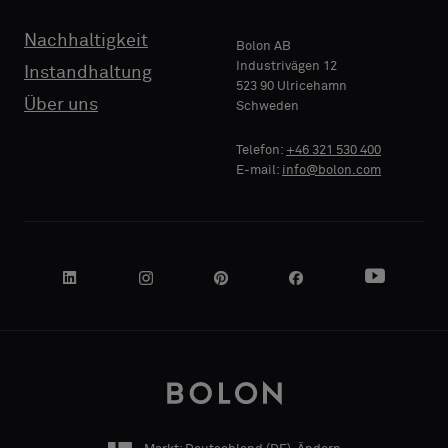
TELEFON
Nachhaltigkeit
Bolon AB
Industrivägen 12
Instandhaltung
523 90 Ulricehamn
Über uns
Schweden
NAME
FIRMA
Telefon:
+46 321 530 400
E-mail:
info@bolon.com
IHRE
ROLLE
ADRESSE