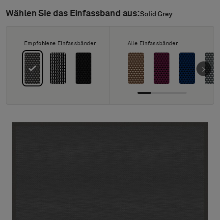
Über uns
Wählen Sie das Einfassband aus:
Solid Grey
Solid Grey
Kontakt
Pattern Tile Tool
Image & Material Bank
Empfohlene Einfassbänder
Alle Einfassbänder
Land auswählen