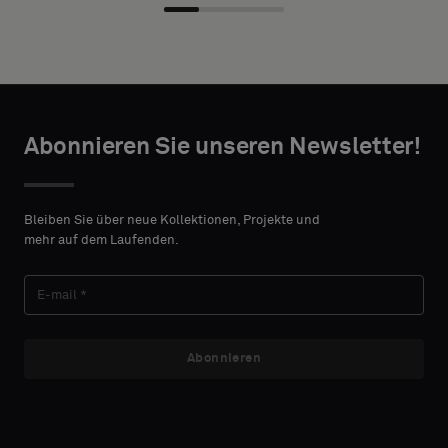
desired
mit
width and
Akustikrücken
height in
oder
centimeters.
ein
Standardmuster
wünschen
TAKTANGABEN
Abonnieren Sie unseren Newsletter!
VORNAME
Standard
Bleiben Sie über neue Kollektionen, Projekte und
mehr auf dem Laufenden.
NACHNAME
Akustik
Abonnieren
E-MAIL