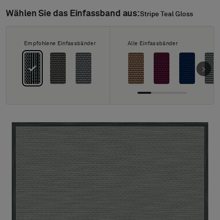
Über uns
Wählen Sie das Einfassband aus:
Stripe Teal Gloss
Stripe Teal Gloss
Kontakt
Pattern Tile Tool
Image & Material Bank
Empfohlene Einfassbänder
Alle Einfassbänder
Land auswählen