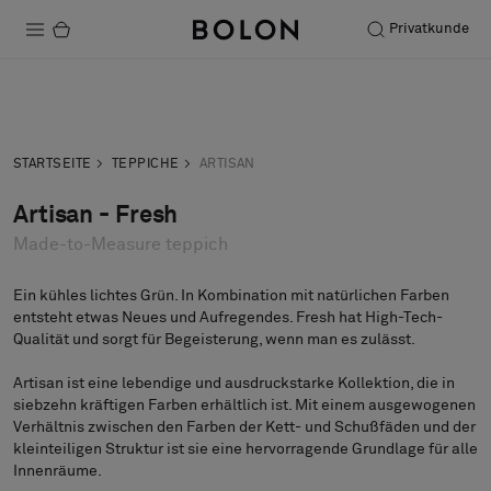
Privatkunde
Produkte
Anfrage
Musteranfrage
Projekte
STARTSEITE
TEPPICHE
ARTISAN
Nachhaltigkeit
Artisan - Fresh
Made-to-Measure teppich
Installation
Instandhaltung
Ein kühles lichtes Grün. In Kombination mit natürlichen Farben
entsteht etwas Neues und Aufregendes. Fresh hat High-Tech-
Qualität und sorgt für Begeisterung, wenn man es zulässt.
Artisan ist eine lebendige und ausdruckstarke Kollektion, die in
Designerkollaborationen
siebzehn kräftigen Farben erhältlich ist. Mit einem ausgewogenen
Stories
Verhältnis zwischen den Farben der Kett- und Schußfäden und der
kleinteiligen Struktur ist sie eine hervorragende Grundlage für alle
FAQ
Innenräume.