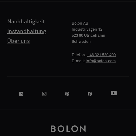
TELEFON
Nachhaltigkeit
Bolon AB
Industrivägen 12
Instandhaltung
523 90 Ulricehamn
Über uns
Schweden
NAME
FIRMA
Telefon:
+46 321 530 400
E-mail:
info@bolon.com
IHRE
ROLLE