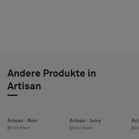
TYP
WÄHLE
AUSWÄHLEN
DIE
Andere Produkte in
BREITE (CM)
GRÖSSE
Bitte
Artisan
wählen
AUS
Sie
aus,
HEIGHT (CM)
ob
Sie
Artisan - Noir
Artisan - Ivory
Art
ein
Solid Black
Solid Black
Gl
* Enter the
Muster