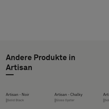
TYP
WÄHLE
AUSWÄHLEN
DIE
Andere Produkte in
BREITE (CM)
GRÖSSE
Bitte
Artisan
wählen
AUS
Sie
aus,
HEIGHT (CM)
ob
Sie
Artisan - Noir
Artisan - Chalky
Art
ein
Solid Black
Gloss Oyster
So
* Enter the
Muster