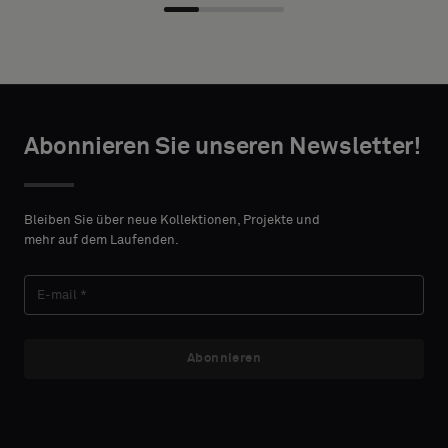
desired
mit
width and
Akustikrücken
height in
oder
centimeters.
ein
Standardmuster
wünschen
TAKTANGABEN
Abonnieren Sie unseren Newsletter!
VORNAME
Standard
Bleiben Sie über neue Kollektionen, Projekte und
mehr auf dem Laufenden.
NACHNAME
Akustik
Abonnieren
E-MAIL