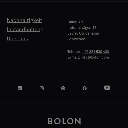
TELEFON
Nachhaltigkeit
Bolon AB
Industrivägen 12
Instandhaltung
523 90 Ulricehamn
Über uns
Schweden
NAME
FIRMA
Telefon:
+46 321 530 400
E-mail:
info@bolon.com
IHRE
ROLLE