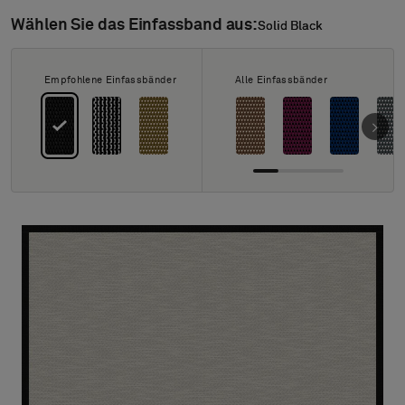
Über uns
Wählen Sie das Einfassband aus:
Solid Black
Solid Black
Kontakt
Pattern Tile Tool
Image & Material Bank
Empfohlene Einfassbänder
Alle Einfassbänder
Land auswählen