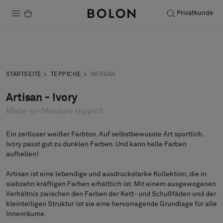
Privatkunde
Produkte
Anfrage
Musteranfrage
Projekte
STARTSEITE
TEPPICHE
ARTISAN
Nachhaltigkeit
Artisan - Ivory
Made-to-Measure teppich
Installation
Instandhaltung
Ein zeitloser weißer Farbton. Auf selbstbewusste Art sportlich.
Ivory passt gut zu dunklen Farben. Und kann helle Farben
aufhellen!
Artisan ist eine lebendige und ausdruckstarke Kollektion, die in
Designerkollaborationen
siebzehn kräftigen Farben erhältlich ist. Mit einem ausgewogenen
Stories
Verhältnis zwischen den Farben der Kett- und Schußfäden und der
kleinteiligen Struktur ist sie eine hervorragende Grundlage für alle
FAQ
Innenräume.