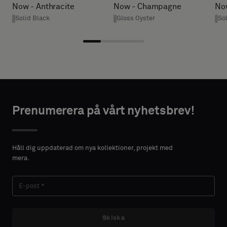
Now - Anthracite
Now - Champagne
No
ha
Solid Black
Gloss Oyster
So
ett
prov
* Ange
med
önskad
akustisk
bredd och
baksida
höjd i
eller
centimeter.
ett
Prenumerera på vårt nyhetsbrev!
vanligt
standardprov
NTAKTUPPGIFTER
Håll dig uppdaterad om nya kollektioner, projekt med
FÖRNAMN
mera.
Standard
EFTERNAMN
Akustisk
Skicka