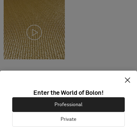
Standardmått: minimum 2,0 m x 2,0 m,
Enter the World of Bolon!
maximalt 4,0 m x 8,0 m. Vid andra mått
Professional
kontakta Bolon.
Kombinera design och kantband enligt
Private
önskemål.
Produkt endast tillgänglig i Europa.