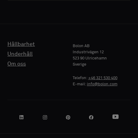
E-POST
Hållbarhet
Bolon AB
TELEFON
Industrivägen 12
Underhåll
523 90 Ulricehamn
Om oss
Sverige
Telefon:
+46 321 530 400
FÖRETAGSNAMN
E-mail:
info@bolon.com
DIN ROLL