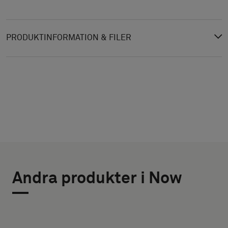
PRODUKTINFORMATION & FILER
VÄLJ
VÄLJ
TYP
STORLEK
Andra produkter i Now
BREDD (CM)
Välj
om
du
vill
HÖJD (CM)