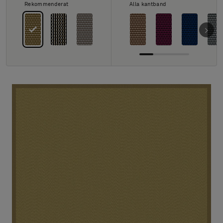
Om oss
Rekommenderat
Alla kantband
Kontakta oss
Pattern Tile Tool
Image & Material Bank
Välj land