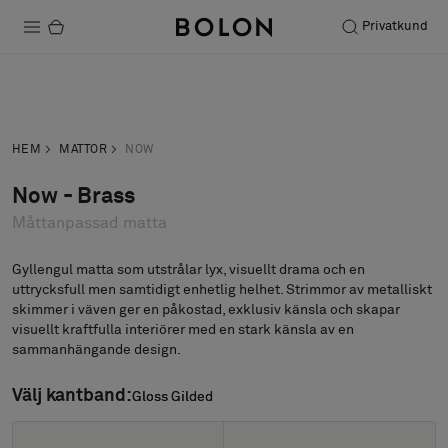
Privatkund
Produkter
Förfrågan
Beställ prov
Projekt
HEM
MATTOR
NOW
Hållbarhet
Now - Brass
Måttanpassad matta
Installation
Underhåll
Gyllengul matta som utstrålar lyx, visuellt drama och en
uttrycksfull men samtidigt enhetlig helhet. Strimmor av metalliskt
skimmer i väven ger en påkostad, exklusiv känsla och skapar
visuellt kraftfulla interiörer med en stark känsla av en
sammanhängande design.
Designsamarbeten
Stories
Välj kantband:
Gloss Gilded
Gloss Gilded
FAQ