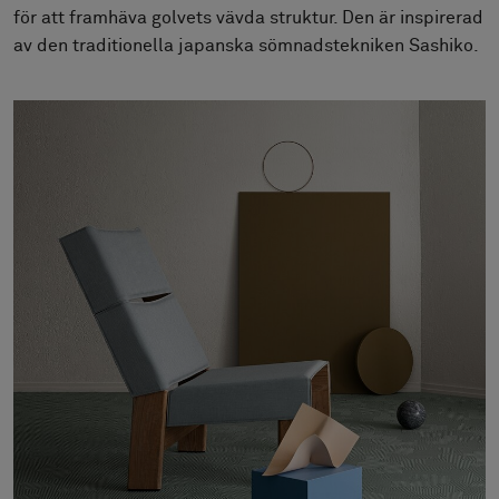
Om oss
för att framhäva golvets vävda struktur. Den är inspirerad
Kontakta oss
av den traditionella japanska sömnadstekniken Sashiko.
Pattern Tile Tool
Image & Material Bank
Välj land