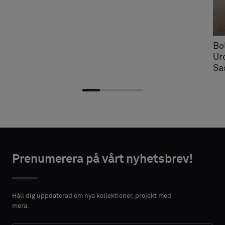
Bo
Ur
Sa
Välj
Välj
NTAKTUPPGIFTER
NTAKTUPPGIFTER
typ
typ
Prenumerera på vårt nyhetsbrev!
FÖRNAMN
FÖRNAMN
Välj
Välj
om
om
Håll dig uppdaterad om nya kollektioner, projekt med
du
du
mera.
vill
vill
EFTERNAMN
EFTERNAMN