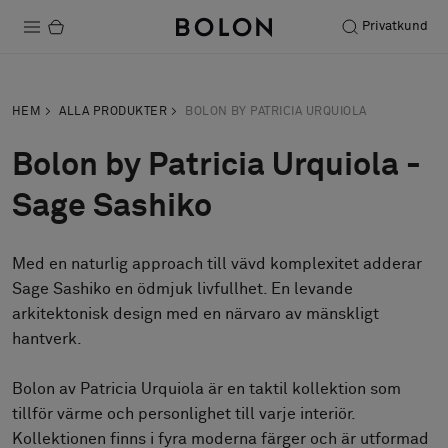
Privatkund
Produkter
HEM
ALLA PRODUKTER
BOLON BY PATRICIA URQUIOLA
Projekt
Bolon by Patricia Urquiola -
Hållbarhet
Sage Sashiko
Installation
Med en naturlig approach till vävd komplexitet adderar
Underhåll
Sage Sashiko en ödmjuk livfullhet. En levande
arkitektonisk design med en närvaro av mänskligt
hantverk.
Designsamarbeten
Stories
Bolon av Patricia Urquiola är en taktil kollektion som
tillför värme och personlighet till varje interiör.
FAQ
Kollektionen finns i fyra moderna färger och är utformad