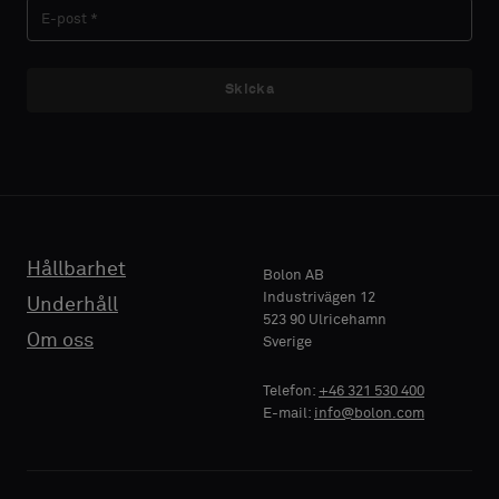
ha
ha
ett
ett
prov
prov
med
med
Skicka
E-POST
E-POST
akustisk
akustisk
baksida
baksida
eller
eller
ett
ett
TELEFON
TELEFON
vanligt
vanligt
standardprov
standardprov
Hållbarhet
Bolon AB
Industrivägen 12
Underhåll
523 90 Ulricehamn
FÖRETAGSNAMN
FÖRETAGSNAMN
Standard
Standard
Om oss
Sverige
Telefon:
+46 321 530 400
E-mail:
info@bolon.com
Akustisk
Akustisk
DIN ROLL
DIN ROLL