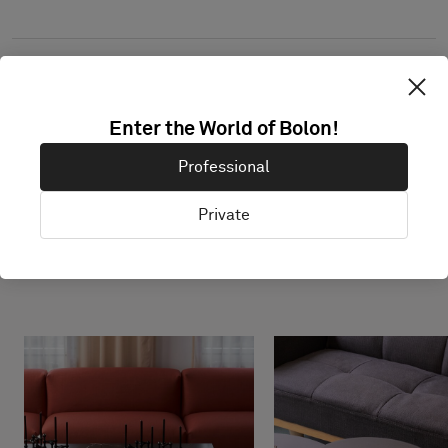
Enter the World of Bolon!
Professional
Projekt med denna
Private
produkt