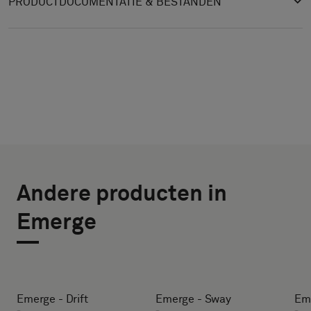
PRODUCTDOCUMENTATIE & BESTANDEN
KIES
SELECTEER
TYPE
GROOTTE
Andere producten in
BREEDTE (CM)
Selecteer
Emerge
of
je
een
HEIGHT (CM)
monster
met
Emerge - Drift
Emerge - Sway
Eme