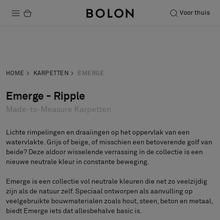
Voor thuis
Producten
Neem contact
Vraag een
Projecten
op
staal aan
HOME
KARPETTEN
EMERGE
Duurzaamheid
Emerge - Ripple
Made-to-Measure Karpetten
Installatie
Onderhoud
Lichte rimpelingen en draaiingen op het oppervlak van een
watervlakte. Grijs of beige, of misschien een betoverende golf van
beide? Deze aldoor wisselende verrassing in de collectie is een
nieuwe neutrale kleur in constante beweging.
Samenwerkingen met Designers
Emerge is een collectie vol neutrale kleuren die net zo veelzijdig
Stories
zijn als de natuur zelf. Speciaal ontworpen als aanvulling op
veelgebruikte bouwmaterialen zoals hout, steen, beton en metaal,
Over ons