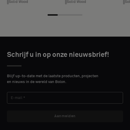
een
Solid Wood
Solid Wood
So
* Enter the
akoestische
desired
rug
width and
of
height in
een
centimeters.
standaard
monster
wilt
CONTACT
Schrijf u in op onze nieuwsbrief!
DETAILS
VOORNAAM
Standaard
Blijf up-to-date met de laatste producten, projecten
en nieuws in de wereld van Bolon.
ACHTERNAAM
Akoestisch
Aanmelden
E-MAIL