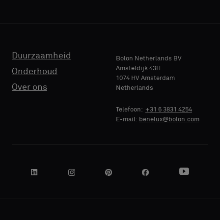
TELEFOON
Duurzaamheid
Bolon Netherlands BV
Amsteldijk 43H
Onderhoud
1074 HV Amsterdam
Over ons
Netherlands
NAAM
BEDRIJF
Telefoon:
+31 6 3831 4254
E-mail:
benelux@bolon.com
JE FUNCTIE