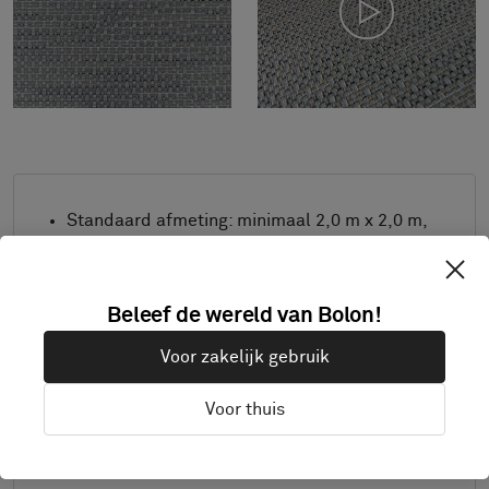
Standaard afmeting: minimaal 2,0 m x 2,0 m,
maximaal 4,0 m x 8,0 m. Neem voor andere
afmetingen contact op met Bolon.
Combineer design en randafwerking naar
Beleef de wereld van Bolon!
wens.
Voor zakelijk gebruik
Product alleen verkrijgbaar in Europa.
Monsters worden geleverd op A4-grootte (297
Voor thuis
x 210 mm) met de gekozen afwerking
separaat.