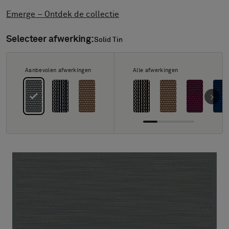
FAQ
Emerge – Ontdek de collectie
Contact
Image & Material Bank
Selecteer afwerking:
Solid Tin
Solid Tin
Pattern Tile Tool
Selecteer land
Aanbevolen afwerkingen
Alle afwerkingen