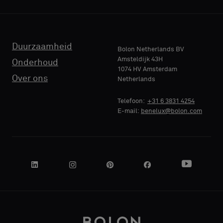
TELEFOON
Duurzaamheid
Bolon Netherlands BV
Amsteldijk 43H
Onderhoud
1074 HV Amsterdam
Over ons
Netherlands
NAAM
BEDRIJF
Telefoon:
+31 6 3831 4254
E-mail:
benelux@bolon.com
JE FUNCTIE