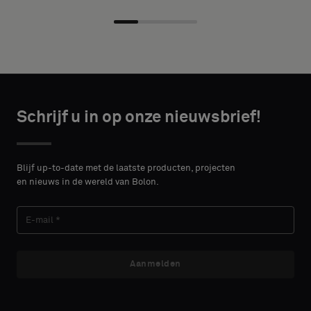
* Enter the
akoestische
desired
rug
width and
of
height in
een
centimeters.
standaard
monster
wilt
CONTACT
Schrijf u in op onze nieuwsbrief!
DETAILS
VOORNAAM
Standaard
Blijf up-to-date met de laatste producten, projecten
en nieuws in de wereld van Bolon.
ACHTERNAAM
Akoestisch
Aanmelden
E-MAIL