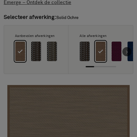
FAQ
Emerge – Ontdek de collectie
Contact
Selecteer afwerking:
Solid Ochre
Solid Ochre
Image & Material Bank
Pattern Tile Tool
Selecteer land
Aanbevolen afwerkingen
Alle afwerkingen