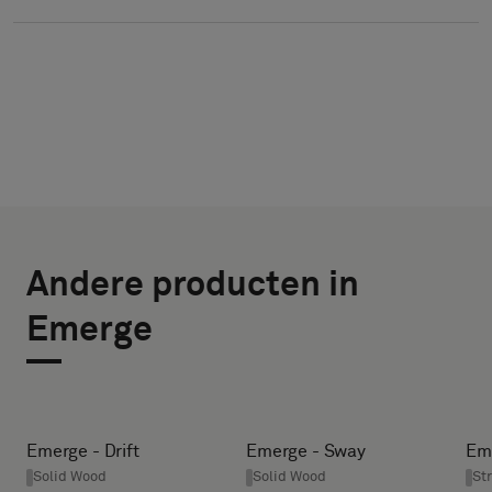
KIES
SELECTEER
TYPE
GROOTTE
Andere producten in
BREEDTE (CM)
Selecteer
Emerge
of
je
een
HEIGHT (CM)
monster
met
Emerge - Drift
Emerge - Sway
Eme
een
Solid Wood
Solid Wood
St