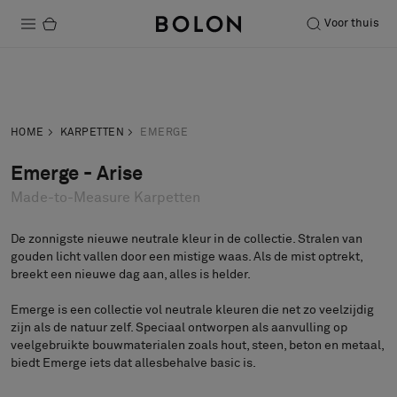
Voor thuis
Producten
Neem contact
Vraag een
Projecten
op
staal aan
HOME
KARPETTEN
EMERGE
Duurzaamheid
Emerge - Arise
Made-to-Measure Karpetten
Installatie
Onderhoud
De zonnigste nieuwe neutrale kleur in de collectie. Stralen van
gouden licht vallen door een mistige waas. Als de mist optrekt,
breekt een nieuwe dag aan, alles is helder.
Emerge is een collectie vol neutrale kleuren die net zo veelzijdig
Samenwerkingen met Designers
zijn als de natuur zelf. Speciaal ontworpen als aanvulling op
Stories
veelgebruikte bouwmaterialen zoals hout, steen, beton en metaal,
biedt Emerge iets dat allesbehalve basic is.
Over ons