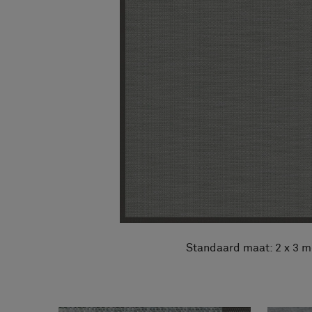
Over ons
FAQ
Contact
Image & Material Bank
Pattern Tile Tool
Selecteer land
Standaard maat: 2 x 3 m