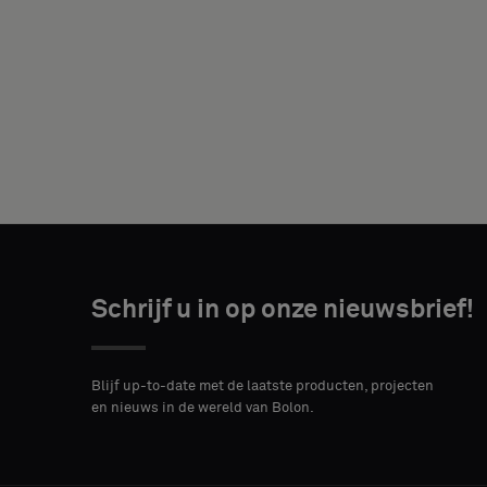
JE
FUNCTIE
Schrijf u in op onze nieuwsbrief!
ADRES
POSTCODE
STAD*
Blijf up-to-date met de laatste producten, projecten
en nieuws in de wereld van Bolon.
LAND