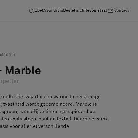
Zoek
Voor thuis
Bestel architectenstaal
Contact
Neem contact op
Vraag een staal aan
EMENTS
- Marble
rpetten
e collectie, waarbij een warme linnenachtige
lijtvastheid wordt gecombineerd. Marble is
osgroen, natuurlijke tinten geïnspireerd op
ialen zoals steen, hout en textiel. Daarmee vormt
sis voor allerlei verschillende