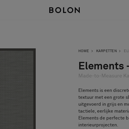
HOME
KARPETTEN
EL
Elements 
Made-to-Measure Ka
Elements is een discret
textuur met een grote s
uitgevoerd in grijs en m
tactiele, eerlijke mater
Elements de perfecte ba
interieurprojecten.