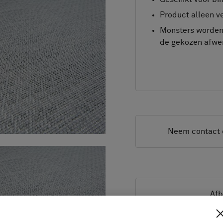
Product alleen ve
Monsters worden 
de gekozen afwer
Neem contact 
Afb