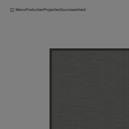
Menu
Producten
Projecten
Duurzaamheid
Producten
Projecten
Duurzaamheid
Installatie
Onderhoud
Samenwerkingen met Designers
Stories