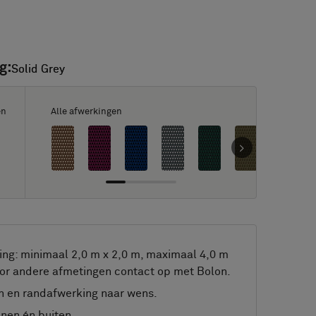
g:
Solid Grey
Solid Grey
en
Alle afwerkingen
ng: minimaal 2,0 m x 2,0 m, maximaal 4,0 m
or andere afmetingen contact op met Bolon.
 en randafwerking naar wens.
nnen én buiten.