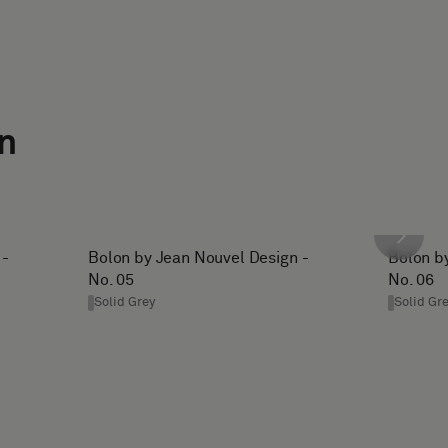
n
 -
Bolon by Jean Nouvel Design -
Bolon b
No. 05
No. 06
Solid Grey
Solid Gr