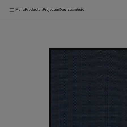
Menu
Producten
Projecten
Duurzaamheid
Producten
Projecten
Duurzaamheid
Installatie
Onderhoud
Samenwerkingen met Designers
Stories