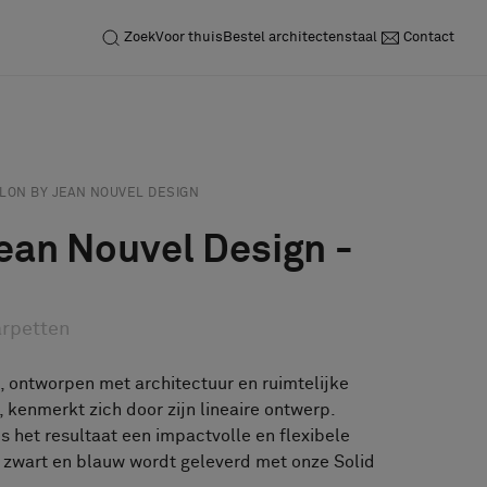
Zoek
Voor thuis
Bestel architectenstaal
Contact
Neem contact op
Vraag een staal aan
LON BY JEAN NOUVEL DESIGN
ean Nouvel Design -
rpetten
 ontworpen met architectuur en ruimtelijke
 kenmerkt zich door zijn lineaire ontwerp.
s het resultaat een impactvolle en flexibele
in zwart en blauw wordt geleverd met onze Solid