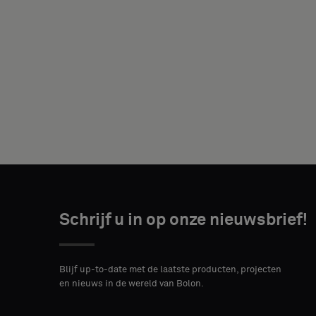
JE
FUNCTIE
ADRES
POSTCODE
STAD*
Schrijf u in op onze nieuwsbrief!
Blijf up-to-date met de laatste producten, projecten
LAND
en nieuws in de wereld van Bolon.