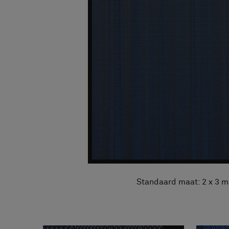
Over ons
FAQ
Contact
Image & Material Bank
Pattern Tile Tool
Selecteer land
Standaard maat: 2 x 3 m