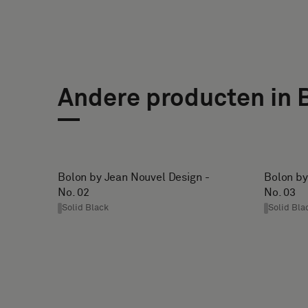
* Enter the
monster
desired
met
width and
een
height in
akoestische
centimeters.
rug
Andere producten in 
of
een
CONTACT
standaard
DETAILS
monster
VOORNAAM
ACHTERNAAM
wilt
Bolon by Jean Nouvel Design -
Bolon by
No. 02
No. 03
Solid Black
Solid Bla
E-
TELEFOON
Standaard
MAIL
Akoestisch
NAAM
BEDRIJF