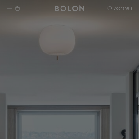
Voor thuis
Producten
Projecten
Duurzaamheid
Installatie
Onderhoud
Samenwerkingen met Designers
Stories
Over ons