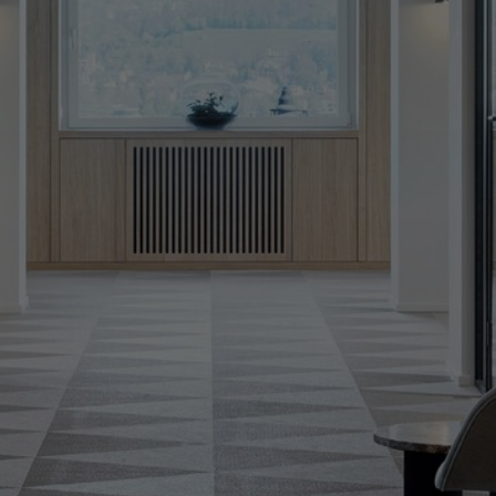
FAQ
Contact
Image & Material Bank
Pattern Tile Tool
Selecteer land