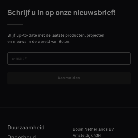
standaard
monster
Schrijf u in op onze nieuwsbrief!
wilt
CONTACT
DETAILS
VOORNAAM
Blijf up-to-date met de laatste producten, projecten
Standaard
en nieuws in de wereld van Bolon.
ACHTERNAAM
Akoestisch
Aanmelden
E-MAIL
TELEFOON
Duurzaamheid
Bolon Netherlands BV
Amsteldijk 43H
Onderhoud