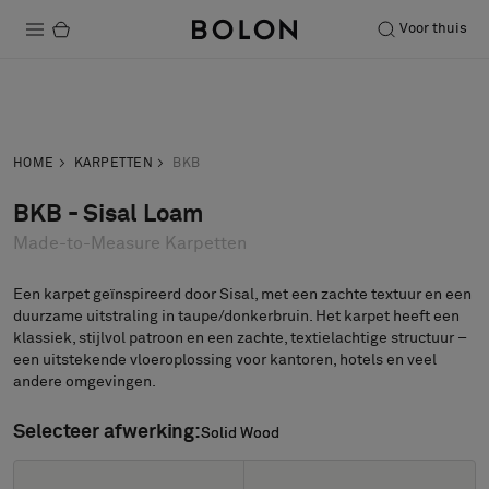
Voor thuis
Producten
Neem contact
Vraag een
Projecten
op
staal aan
HOME
KARPETTEN
BKB
Duurzaamheid
BKB - Sisal Loam
Made-to-Measure Karpetten
Installatie
Onderhoud
Een karpet geïnspireerd door Sisal, met een zachte textuur en een
duurzame uitstraling in taupe/donkerbruin. Het karpet heeft een
klassiek, stijlvol patroon en een zachte, textielachtige structuur –
een uitstekende vloeroplossing voor kantoren, hotels en veel
andere omgevingen.
Samenwerkingen met Designers
Stories
Selecteer afwerking:
Solid Wood
Solid Wood
Over ons