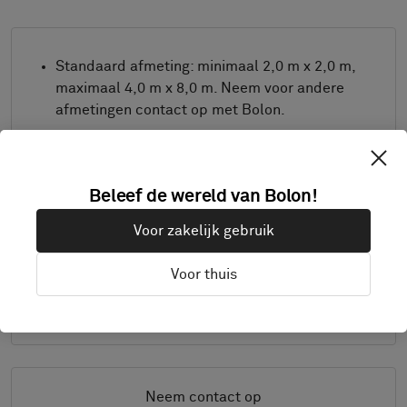
Standaard afmeting: minimaal 2,0 m x 2,0 m,
maximaal 4,0 m x 8,0 m. Neem voor andere
afmetingen contact op met Bolon.
Combineer design en randafwerking naar
wens.
Product alleen verkrijgbaar in Europa.
Beleef de wereld van Bolon!
Monsters worden geleverd op A4-grootte (297
Voor zakelijk gebruik
x 210 mm) met de gekozen afwerking
separaat.
Voor thuis
Details
Neem contact op