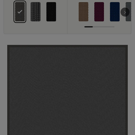
FAQ
Contact
Image & Material Bank
Pattern Tile Tool
Selecteer land