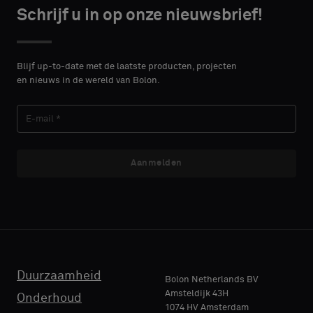
monster
Schrijf u in op onze nieuwsbrief!
wilt
CONTACT
DETAILS
VOORNAAM
Blijf up-to-date met de laatste producten, projecten
Standaard
en nieuws in de wereld van Bolon.
ACHTERNAAM
Akoestisch
Aanmelden
E-MAIL
TELEFOON
Duurzaamheid
Bolon Netherlands BV
Amsteldijk 43H
Onderhoud
1074 HV Amsterdam