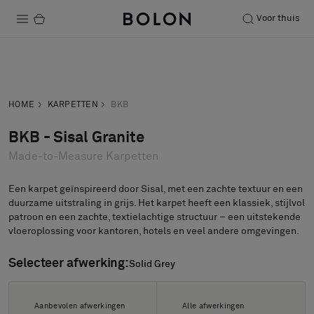
Voor thuis
Producten
Neem contact
Vraag een
Projecten
op
staal aan
HOME
KARPETTEN
BKB
Duurzaamheid
BKB - Sisal Granite
Made-to-Measure Karpetten
Installatie
Onderhoud
Een karpet geïnspireerd door Sisal, met een zachte textuur en een
duurzame uitstraling in grijs. Het karpet heeft een klassiek, stijlvol
patroon en een zachte, textielachtige structuur – een uitstekende
vloeroplossing voor kantoren, hotels en veel andere omgevingen.
Samenwerkingen met Designers
Selecteer afwerking:
Solid Grey
Solid Grey
Stories
Over ons
Aanbevolen afwerkingen
Alle afwerkingen