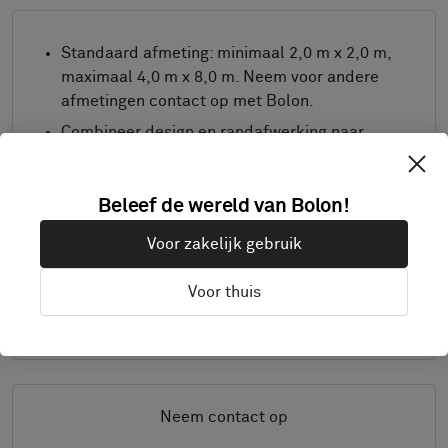
Standaard afmeting: minimaal 2,0 m x 2,0 m,
maximaal 4,0 m x 8,0 m. Neem voor andere
afmetingen contact op met Bolon.
Combineer design en randafwerking naar
wens.
Product alleen verkrijgbaar in Europa.
Beleef de wereld van Bolon!
Monsters worden geleverd op A4-grootte (297
x 210 mm) met de gekozen afwerking
Voor zakelijk gebruik
separaat.
Voor thuis
Details
Neem contact op