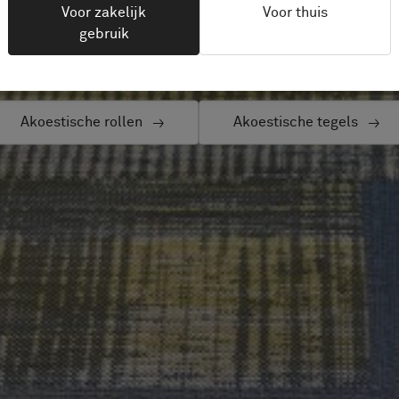
Voor zakelijk
Voor thuis
gebruik
ntdek ons assortiment contactgeluidisolerende vloer
Akoestische rollen
Akoestische tegels