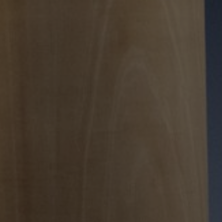
Over ons
FAQ
Contact
Image & Material Bank
Pattern Tile Tool
Selecteer land