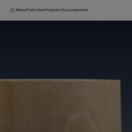
Menu
Producten
Projecten
Duurzaamheid
Producten
Projecten
Duurzaamheid
Installatie
Onderhoud
Samenwerkingen met Designers
Stories