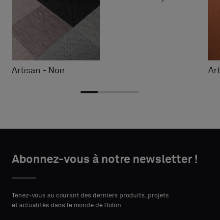
Artisan - Noir
Ar
Choisir
Choisir
DÉTAILS
DÉTAILS
le
le
Abonnez-vous à notre newsletter !
DU
DU
PRÉNOM
PRÉNOM
type
type
CONTACT
CONTACT
Indiquez
Indiquez
Tenez-vous au courant des derniers produits, projets
et actualités dans le monde de Bolon.
si
si
vous
vous