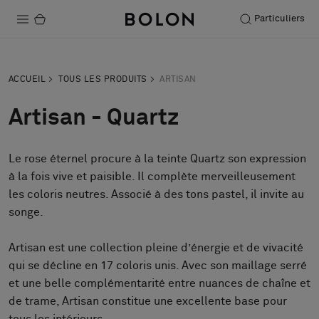
Particuliers
Produits
ACCUEIL
TOUS LES PRODUITS
ARTISAN
Projets
Artisan - Quartz
Durabilité
Le rose éternel procure à la teinte Quartz son expression
Installation
à la fois vive et paisible. Il complète merveilleusement
Entretien
les coloris neutres. Associé à des tons pastel, il invite au
songe.
Artisan est une collection pleine d’énergie et de vivacité
Nos collaborations
qui se décline en 17 coloris unis. Avec son maillage serré
Stories
et une belle complémentarité entre nuances de chaîne et
FAQ
de trame, Artisan constitue une excellente base pour