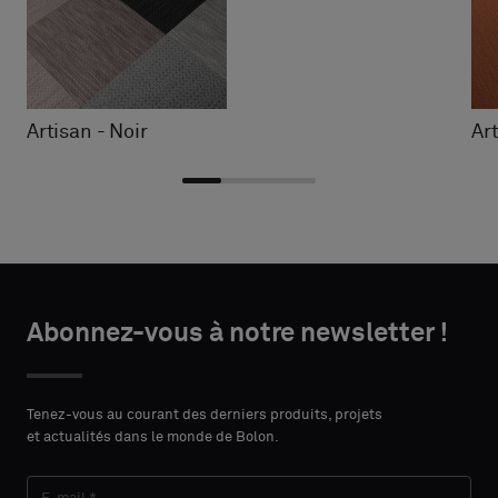
Artisan - Noir
Ar
Choisir
Choisir
DÉTAILS
DÉTAILS
le
le
Abonnez-vous à notre newsletter !
DU
DU
PRÉNOM
PRÉNOM
type
type
CONTACT
CONTACT
Indiquez
Indiquez
Tenez-vous au courant des derniers produits, projets
et actualités dans le monde de Bolon.
si
si
vous
vous
NOM
NOM
souhaitez
souhaitez