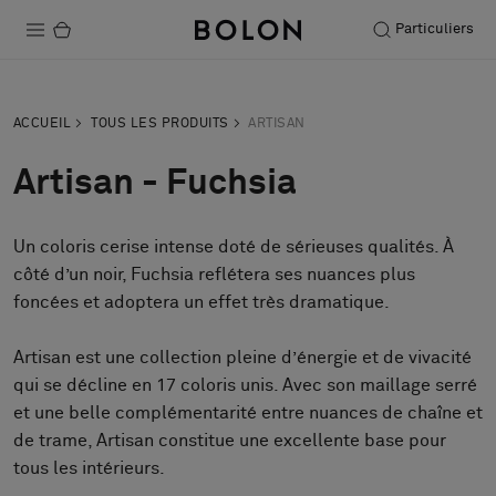
Particuliers
Produits
ACCUEIL
TOUS LES PRODUITS
ARTISAN
Projets
Artisan - Fuchsia
Durabilité
Un coloris cerise intense doté de sérieuses qualités. À
Installation
côté d’un noir, Fuchsia reflétera ses nuances plus
Entretien
foncées et adoptera un effet très dramatique.
Artisan est une collection pleine d’énergie et de vivacité
qui se décline en 17 coloris unis. Avec son maillage serré
Nos collaborations
et une belle complémentarité entre nuances de chaîne et
Stories
de trame, Artisan constitue une excellente base pour
FAQ
tous les intérieurs.