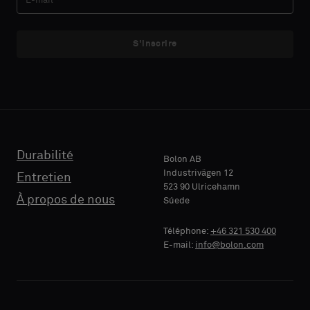
un
un
échantillon
échantillon
S'inscrire
avec
avec
E-MAIL
E-MAIL
support
support
acoustique
acoustique
ou
ou
un
un
TÉLÉPHONE
TÉLÉPHONE
échantillon
échantillon
standard
standard
Durabilité
Bolon AB
Industrivägen 12
Entretien
523 90 Ulricehamn
RAISON
RAISON
À propos de nous
Súede
Standard
Standard
SOCIALE
SOCIALE
Téléphone:
+46 321 530 400
E-mail:
info@bolon.com
Acoustique
Acoustique
VOTRE
VOTRE
RÔLE
RÔLE