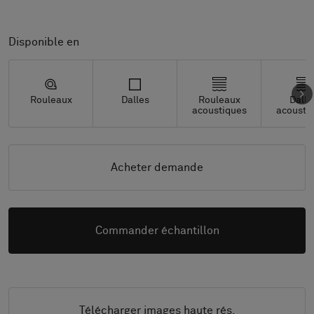
Disponible en
Rouleaux
Dalles
Rouleaux
Dalle
acoustiques
acousti
Acheter demande
Commander échantillon
Télécharger images haute rés.