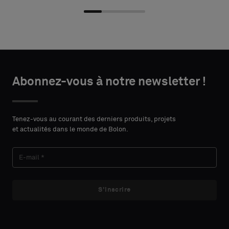
Choisir
Choisir
DÉTAILS
DÉTAILS
le
le
Abonnez-vous à notre newsletter !
DU
DU
PRÉNOM
PRÉNOM
type
type
CONTACT
CONTACT
Indiquez
Indiquez
Tenez-vous au courant des derniers produits, projets
et actualités dans le monde de Bolon.
si
si
vous
vous
NOM
NOM
souhaitez
souhaitez
un
un
échantillon
échantillon
S'inscrire
avec
avec
E-MAIL
E-MAIL
support
support
acoustique
acoustique