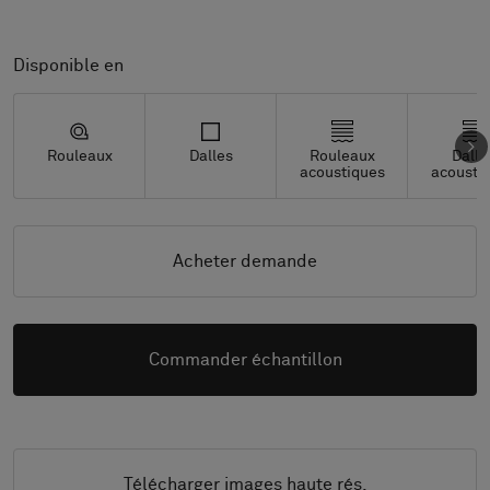
Disponible en
Rouleaux
Dalles
Rouleaux
Dalle
acoustiques
acousti
Acheter demande
Commander échantillon
Télécharger images haute rés.