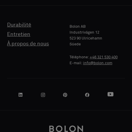
ou
ou
un
un
TÉLÉPHONE
TÉLÉPHONE
échantillon
échantillon
standard
standard
Durabilité
Bolon AB
Industrivägen 12
Entretien
523 90 Ulricehamn
RAISON
RAISON
À propos de nous
Súede
Standard
Standard
SOCIALE
SOCIALE
Téléphone:
+46 321 530 400
E-mail:
info@bolon.com
Acoustique
Acoustique
VOTRE
VOTRE
RÔLE
RÔLE