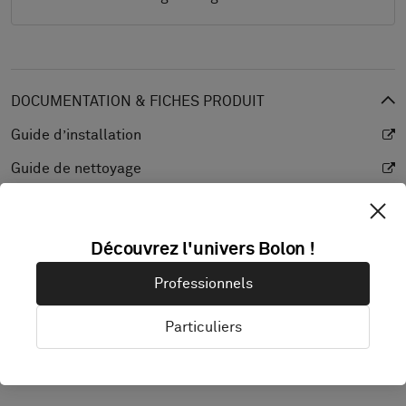
DOCUMENTATION & FICHES PRODUIT
Guide d’installation
Guide de nettoyage
Spécification du produit
CAD (BIM)
Découvrez l'univers Bolon !
CAD (BIM)
Professionnels
Déclaration de performance
Particuliers
Coefficient de réflexion lumineuse
Texture