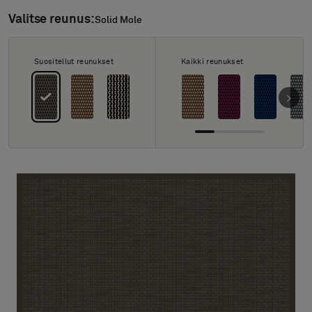
Tietoa meistä
Valitse reunus:
Solid Mole
Solid Mole
Yhteystiedot
Pattern Tile Tool
Valitse maa
Suositellut reunukset
Kaikki reunukset