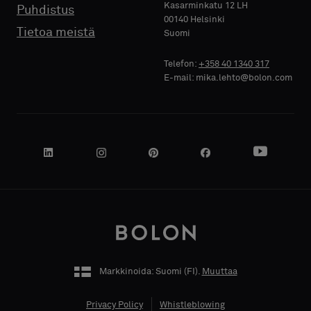
Kasarminkatu 12 LH
Puhdistus
PUHELIN
00140 Helsinki
Tietoa meistä
Suomi
Telefon:
+358 40 1340 317
E-mail: mika.lehto@bolon.com
YRITYKSEN
NIMI
OMA
TOIMENKUVA
Markkinoida: Suomi (
FI
).
Muuttaa
Privacy Policy
Whistleblowing