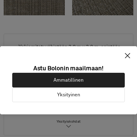
Vakiomitat: vähintään 2,0 m x 2,0 m, enintään
4,0 m x 8,0 m. Ota muiden mittojen osalta
yhteys Boloniin.
Astu Bolonin maailmaan!
Yhdistä aihe ja reunanauha toiveittesi mukaan.
Ammatillinen
Sopii myös ulkokäyttöön.
Tuote saatavana vain Euroopassa.
Yksityinen
Näytteet toimitetaan A4-kokona (297 x 210
mm) reunanauha erikseen.
Yksityiskohdat