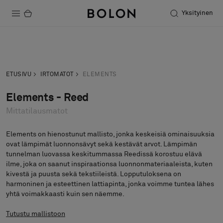
Yksityinen
Tuotteet
Pyydä tarjous
Tilaa näyte
Projektit
ETUSIVU
IRTOMATOT
ELEMENTS
Kestävä kehitys
Elements - Reed
Mittatilausmatot
Asennus
Puhdistus
Elements on hienostunut mallisto, jonka keskeisiä ominaisuuksia
ovat lämpimät luonnonsävyt sekä kestävät arvot. Lämpimän
tunnelman luovassa keskitummassa Reedissä korostuu elävä
ilme, joka on saanut inspiraationsa luonnonmateriaaleista, kuten
kivestä ja puusta sekä tekstiileistä. Lopputuloksena on
Yhteistyötä suunnittelijoiden kanssa
harmoninen ja esteettinen lattiapinta, jonka voimme tuntea lähes
Stories
yhtä voimakkaasti kuin sen näemme.
FAQ
Tutustu mallistoon