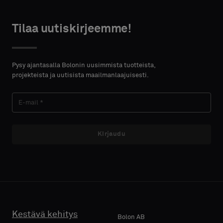
width and
Vakio
height in
centimeters.
Tilaa uutiskirjeemme!
Akustinen
HTEYSTIEDOT
Pysy ajantasalla Bolonin uusimmista tuotteista,
projekteista ja uutisista maailmanlaajuisesti.
ETUNIMI
Kirjaudu
SUKUNIMI
E-MAIL
Kestävä kehitys
Bolon AB