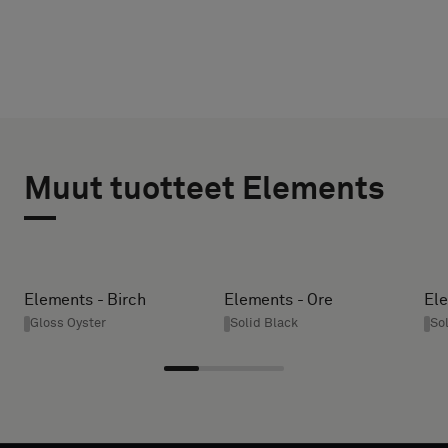
VALITSE
VALITSE
TYYPPI
Muut tuotteet Elements
KOKO
LEVEYS (CM)
Valitse,
haluatko
näytteen
Elements - Birch
Elements - Ore
Ele
akustisella
HEIGHT (CM)
Gloss Oyster
Solid Black
So
taustalla
vai
vakionäytteen
* Enter the
desired