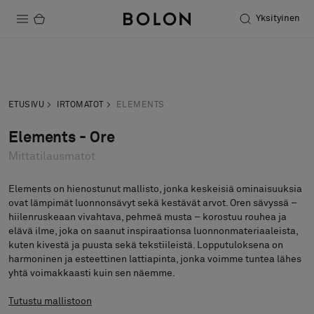
Yksityinen
Tuotteet
Pyydä tarjous
Tilaa näyte
Projektit
ETUSIVU
IRTOMATOT
ELEMENTS
Kestävä kehitys
Elements - Ore
Mittatilausmatot
Asennus
Puhdistus
Elements on hienostunut mallisto, jonka keskeisiä ominaisuuksia
ovat lämpimät luonnonsävyt sekä kestävät arvot. Oren sävyssä –
hiilenruskeaan vivahtava, pehmeä musta – korostuu rouhea ja
elävä ilme, joka on saanut inspiraationsa luonnonmateriaaleista,
kuten kivestä ja puusta sekä tekstiileistä. Lopputuloksena on
Yhteistyötä suunnittelijoiden kanssa
harmoninen ja esteettinen lattiapinta, jonka voimme tuntea lähes
Stories
yhtä voimakkaasti kuin sen näemme.
FAQ
Tutustu mallistoon