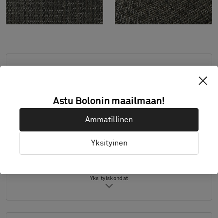
Vakiomitat: vähintään 2,0 m x 2,0 m, enintään
4,0 m x 8,0 m. Ota muiden mittojen osalta
yhteys Boloniin.
Astu Bolonin maailmaan!
Yhdistä aihe ja reunanauha toiveittesi mukaan.
Ammatillinen
Tuote saatavana vain Euroopassa.
Näytteet toimitetaan A4-kokona (297 x 210
Yksityinen
mm) reunanauha erikseen.
Yksityiskohdat