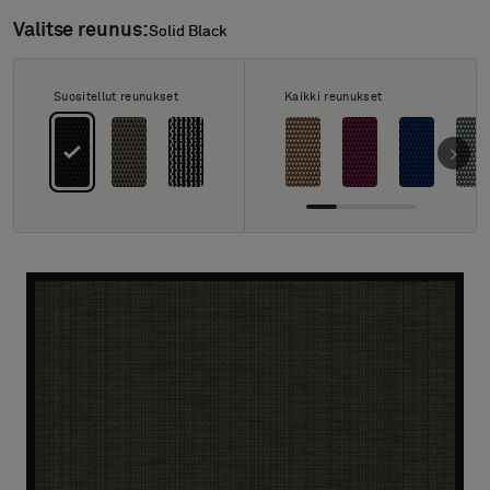
Tietoa meistä
Valitse reunus:
Solid Black
Solid Black
Yhteystiedot
Pattern Tile Tool
Valitse maa
Suositellut reunukset
Kaikki reunukset