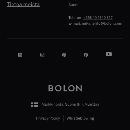
Tietoa meistä
Suomi
Telefon:
+358 40 1340 317
E-mail: mika.lehto@bolon.com
YRITYKSEN
NIMI
OMA
TOIMENKUVA
Markkinoida: Suomi (
FI
).
Muuttaa
Privacy Policy
Whistleblowing
KATUOSOITE