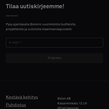
centimeters.
Tilaa uutiskirjeemme!
Akustinen
HTEYSTIEDOT
Pysy ajantasalla Bolonin uusimmista tuotteista,
projekteista ja uutisista maailmanlaajuisesti.
ETUNIMI
Kirjaudu
SUKUNIMI
E-MAIL
Kestävä kehitys
Bolon AB
Kasarminkatu 12 LH
Puhdistus
PUHELIN
00140 Helsinki