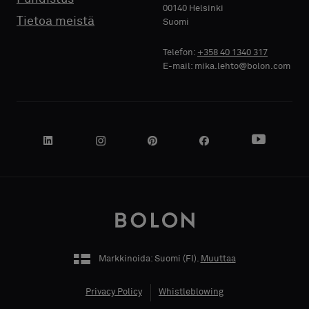
00140 Helsinki
Tietoa meistä
Suomi
Telefon:
+358 40 1340 317
YRITYKSEN
E-mail: mika.lehto@bolon.com
NIMI
OMA
TOIMENKUVA
Markkinoida: Suomi (
FI
).
Muuttaa
KATUOSOITE
Privacy Policy
Whistleblowing