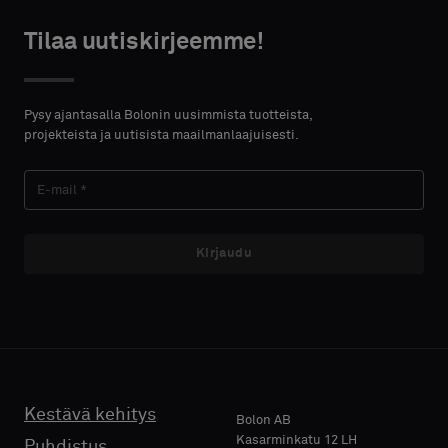
centimeters.
Tilaa uutiskirjeemme!
Akustinen
HTEYSTIEDOT
Pysy ajantasalla Bolonin uusimmista tuotteista,
ETUNIMI
projekteista ja uutisista maailmanlaajuisesti.
SUKUNIMI
Kirjaudu
E-MAIL
Kestävä kehitys
Bolon AB
PUHELIN
Kasarminkatu 12 LH
Puhdistus