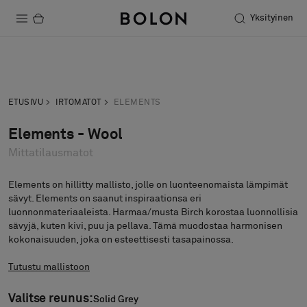
Yksityinen
Tuotteet
Pyydä tarjous
Tilaa näyte
Projektit
ETUSIVU
IRTOMATOT
ELEMENTS
Kestävä kehitys
Elements - Wool
Mittatilausmatot
Asennus
Puhdistus
Elements on hillitty mallisto, jolle on luonteenomaista lämpimät
sävyt. Elements on saanut inspiraationsa eri
luonnonmateriaaleista. Harmaa/musta Birch korostaa luonnollisia
sävyjä, kuten kivi, puu ja pellava. Tämä muodostaa harmonisen
kokonaisuuden, joka on esteettisesti tasapainossa.
Yhteistyötä suunnittelijoiden kanssa
Stories
Tutustu mallistoon
FAQ
Valitse reunus:
Solid Grey
Solid Grey