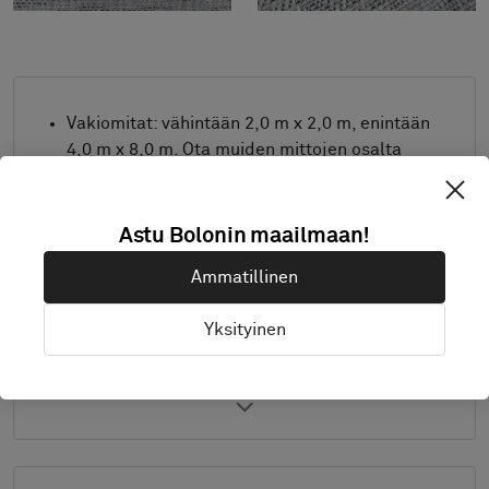
Vakiomitat: vähintään 2,0 m x 2,0 m, enintään
4,0 m x 8,0 m. Ota muiden mittojen osalta
yhteys Boloniin.
Yhdistä aihe ja reunanauha toiveittesi mukaan.
Astu Bolonin maailmaan!
Sopii myös ulkokäyttöön.
Ammatillinen
Tuote saatavana vain Euroopassa.
Näytteet toimitetaan A4-kokona (297 x 210
Yksityinen
mm) reunanauha erikseen.
Yksityiskohdat