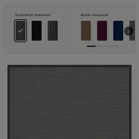
Tietoa meistä
Yhteystiedot
Suositellut reunukset
Kaikki reunukset
Pattern Tile Tool
Valitse maa