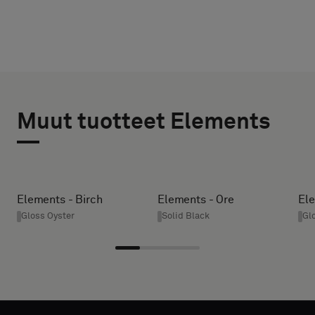
VALITSE
VALITSE
TYYPPI
KOKO
Muut tuotteet Elements
LEVEYS (CM)
Valitse,
haluatko
näytteen
akustisella
HEIGHT (CM)
Elements - Birch
Elements - Ore
Ele
taustalla
Gloss Oyster
Solid Black
Gl
vai
vakionäytteen
* Enter the
desired
width and
Vakio
height in