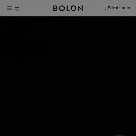
Privatkunde
Produkte
Projekte
Nachhaltigkeit
Installation
Instandhaltung
Designerkollaborationen
Stories
FAQ