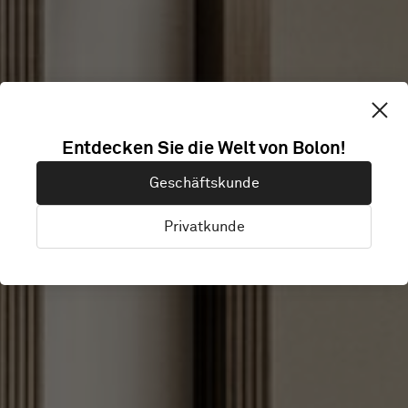
SOKOS HOTEL
Entdecken Sie die Welt von Bolon!
Geschäftskunde
TRIPLA
Privatkunde
Helsingfors, Finnland