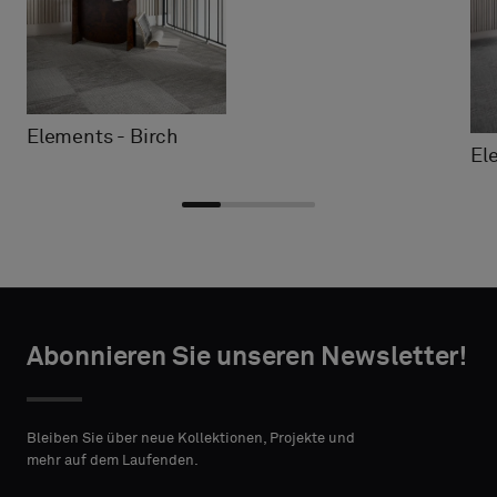
Elements - Birch
El
Typ
Typ
TAKTANGABEN
TAKTANGABEN
auswählen
auswählen
Abonnieren Sie unseren Newsletter!
VORNAME
VORNAME
Bitte
Bitte
wählen
wählen
Bleiben Sie über neue Kollektionen, Projekte und
Sie
Sie
mehr auf dem Laufenden.
aus,
aus,
NACHNAME
NACHNAME