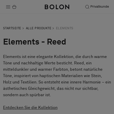
Privatkunde
Produkte
STARTSEITE
ALLE PRODUKTE
ELEMENTS
Projekte
Elements - Reed
Nachhaltigkeit
Elements ist eine elegante Kollektion, die durch warme
Installation
Töne und nachhaltige Werte besticht. Reed, ein
Instandhaltung
mitteldunkler und warmer Farbton, betont natürliche
Töne, inspiriert von haptischen Materialien wie Stein,
Holz und Textilien. So entsteht eine innere Harmonie – ein
ästhetisches Gleichgewicht, das nicht nur sichtbar,
Designerkollaborationen
sondern auch spürbar ist.
Stories
FAQ
Entdecken Sie die Kollektion