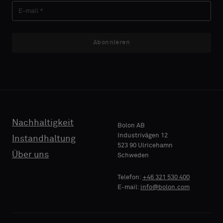
ob
ob
Sie
Sie
ein
ein
Muster
Muster
Abonnieren
E-MAIL
E-MAIL
mit
mit
Akustikrücken
Akustikrücken
oder
oder
ein
ein
TELEFON
TELEFON
Standardmuster
Standardmuster
wünschen
wünschen
Nachhaltigkeit
Bolon AB
Industrivägen 12
Instandhaltung
523 90 Ulricehamn
NAME
NAME
Standard
Standard
Über uns
Schweden
FIRMA
FIRMA
Telefon:
+46 321 530 400
E-mail:
info@bolon.com
Akustik
Akustik
IHRE
IHRE
ROLLE
ROLLE