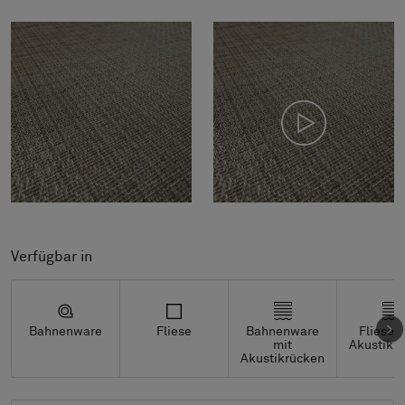
Verfügbar in
Bahnenware
Fliese
Bahnenware
Fliesen
mit
Akustikr
Akustikrücken