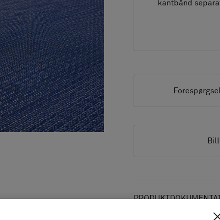
kantbånd separa
Forespørgse
Bil
PRODUKTDOKUMENTATI