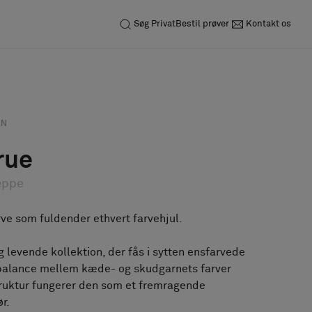
Søg
Privat
Bestil prøver
Kontakt os
Forespørgsel
Bestil prøve
AN
rue
æppe
rve som fuldender ethvert farvehjul.
g levende kollektion, der fås i sytten ensfarvede
balance mellem kæde- og skudgarnets farver
uktur fungerer den som et fremragende
r.