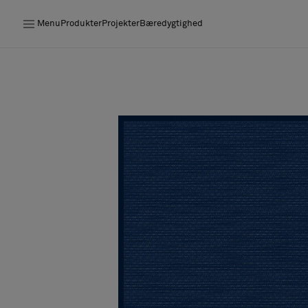
Menu
Produkter
Projekter
Bæredygtighed
Produkter
Projekter
Bæredygtighed
Installation
Vedligeholdelse
Designersamarbejder
Stories