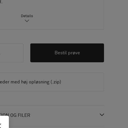
t.
Details
l
Bestil prøve
leder med høj opløsning (.zip)
ON OG FILER