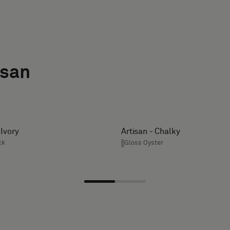
isan
 Ivory
Artisan - Chalky
ck
Gloss Oyster