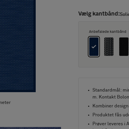
Vælg kantbånd:
Soli
Soli
Anbefalede kantbånd
Standardmål: mi
m. Kontakt Bolon
meter
Kombiner design 
Produktet fås ud
Prøver leveres i 