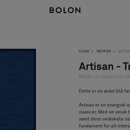
HJEM
TÆPPER
ARTIS
Artisan - T
Made-to-measure t
Dette er en ædel blå fa
Artisan er en energisk o
nuancer. Med en smuk 
samt dens småskala-str
fundament for alt interiø