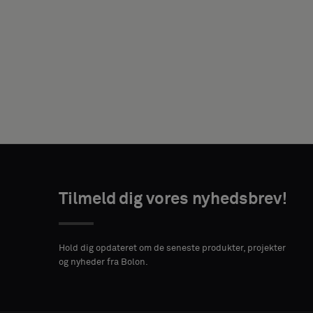
DIN
ROLLE
Tilmeld dig vores nyhedsbrev!
ADRESSE
POSTNUMMER
BY
Hold dig opdateret om de seneste produkter, projekter
og nyheder fra Bolon.
LAND