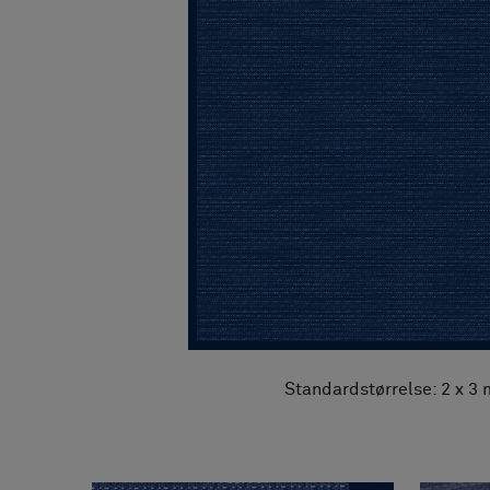
FAQ
Om os
Kontakt
Pattern Tile Tool
Image & Material Bank
Vælg land
Standardstørrelse: 2 x 3 